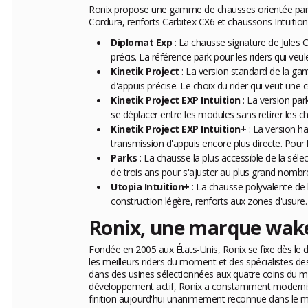
Ronix propose une gamme de chausses orientée park et 
Cordura, renforts Carbitex CX6 et chaussons Intuition
Diplomat Exp
: La chausse signature de Jules C
précis. La référence park pour les riders qui veu
Kinetik Project
: La version standard de la gam
d'appuis précise. Le choix du rider qui veut un
Kinetik Project EXP Intuition
: La version par
se déplacer entre les modules sans retirer les 
Kinetik Project EXP Intuition+
: La version h
transmission d'appuis encore plus directe. Pour l
Parks
: La chausse la plus accessible de la sé
de trois ans pour s'ajuster au plus grand nomb
Utopia Intuition+
: La chausse polyvalente de
construction légère, renforts aux zones d'usure. 
Ronix, une marque wake
Fondée en 2005 aux États-Unis, Ronix se fixe dès le d
les meilleurs riders du moment et des spécialistes d
dans des usines sélectionnées aux quatre coins du mo
développement actif, Ronix a constamment modernisé se
finition aujourd'hui unanimement reconnue dans le 