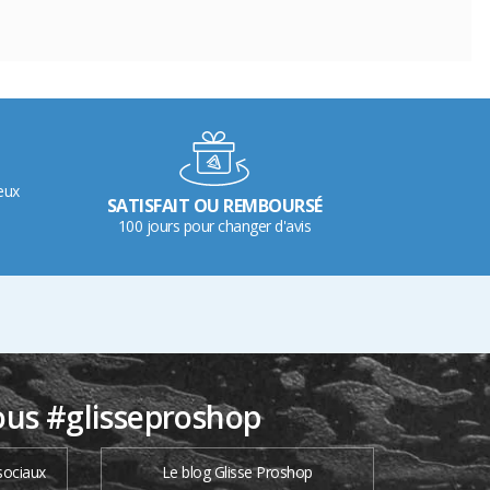
eux
SATISFAIT OU REMBOURSÉ
100 jours pour changer d'avis
ous #glisseproshop
sociaux
Le blog Glisse Proshop