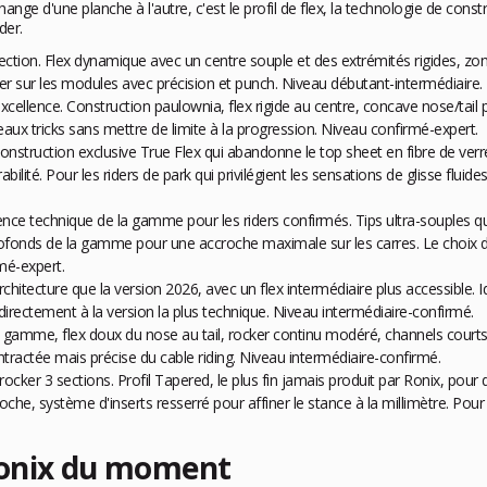
nge d'une planche à l'autre, c'est le profil de flex, la technologie de constru
der.
ction. Flex dynamique avec un centre souple et des extrémités rigides, zon
yer sur les modules avec précision et punch. Niveau débutant-intermédiaire.
cellence. Construction paulownia, flex rigide au centre, concave nose/tail pou
veaux tricks sans mettre de limite à la progression. Niveau confirmé-expert.
construction exclusive True Flex qui abandonne le top sheet en fibre de verre 
bilité. Pour les riders de park qui privilégient les sensations de glisse fluid
ence technique de la gamme pour les riders confirmés. Tips ultra-souples qui
fonds de la gamme pour une accroche maximale sur les carres. Le choix du r
mé-expert.
hitecture que la version 2026, avec un flex intermédiaire plus accessible. I
irectement à la version la plus technique. Niveau intermédiaire-confirmé.
 la gamme, flex doux du nose au tail, rocker continu modéré, channels cour
ontractée mais précise du cable riding. Niveau intermédiaire-confirmé.
rocker 3 sections. Profil Tapered, le plus fin jamais produit par Ronix, pour
he, système d'inserts resserré pour affiner le stance à la millimètre. Pour 
Ronix du moment