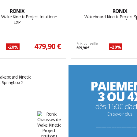
RONIX
RONIX
Wake Kinetik Project Intuition+
Wakeboard Kinetik Project S
EXP
479,90 €
Prix conseillé
-20%
-20%
609,90 €
PAIEME
3 OU 4
dès 150€ d’ac
En savoir plus
----------------------------------------------------------