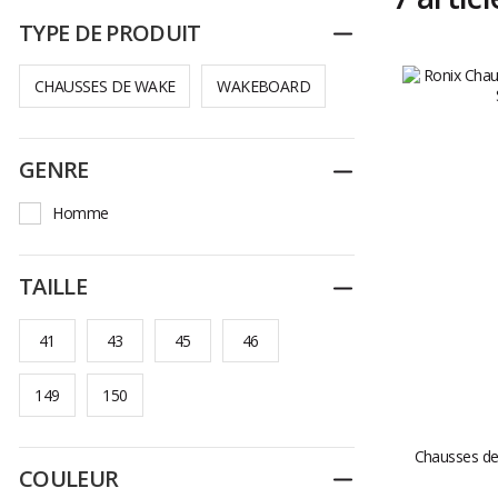
TYPE DE PRODUIT
Replier
CHAUSSES DE WAKE
WAKEBOARD
GENRE
Replier
Homme
TAILLE
Replier
41
43
45
46
149
150
Chausses de 
COULEUR
Replier