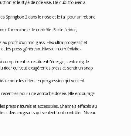
ction et le style de ride visé. De quoi trouver la
es Springbox 2 dans le nose et le tail pour un rebond
r l'accroche et le contrôle. Facile à rider,
au profit d'un mid glass. Flex ultra-progressif et
es et les press généreux. Niveau intermédiaire-
 compriment et restituent l'énergie, centre rigide
ider qui veut exagérer les press et sentir un snap
déale pour les riders en progression qui veulent
ts recentrés pour une accroche dosée. Elle encourage
 des press naturels et accessibles. Channels effacés au
les riders exigeants qui veulent tout contrôler. Niveau