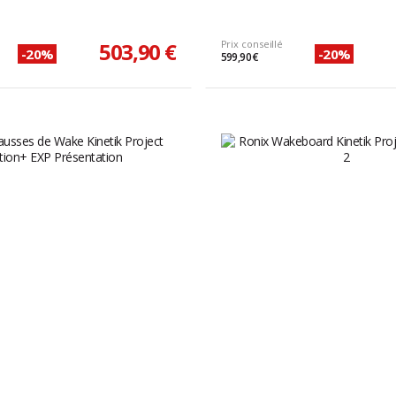
503,90 €
Prix conseillé
-20%
-20%
599,90 €