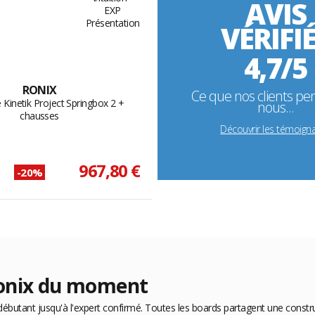
AVIS
VÉRIFI
4,7/5
RONIX
Ce que nos clients pe
Kinetik Project Springbox 2 +
nous...
chausses
Découvrir les témoign
967,80 €
-20%
Ronix du moment
butant jusqu'à l'expert confirmé. Toutes les boards partagent une construc