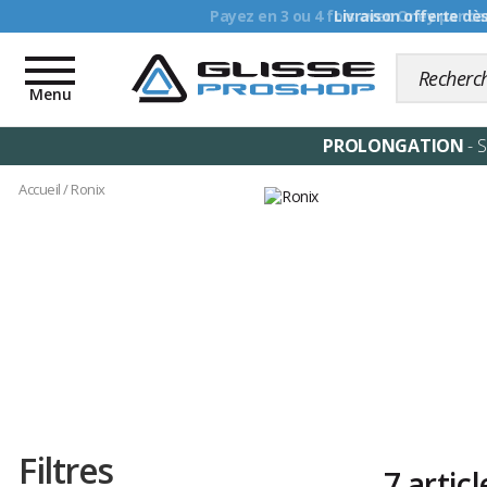
Livraison offerte dè
Toggle
navigation
Menu
PROLONGATION
- 
Accueil
/
Ronix
Filtres
7 articl