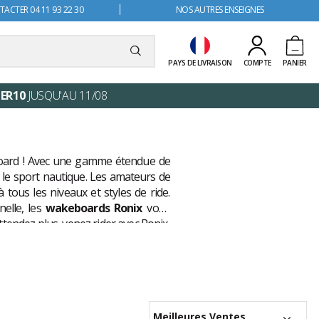
ACTER 04 11 93 22 30
NOS AUTRES ENSEIGNES
PAYS DE LIVRAISON
COMPTE
PANIER
ER10
JUSQU'AU 11/08
board ! Avec une gamme étendue de
e le sport nautique. Les amateurs de
tous les niveaux et styles de ride.
elle, les
wakeboards Ronix
vous
tendez plus, venez rider avec Ronix,
Meilleures Ventes