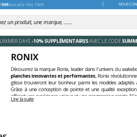
s 99€
NOUS CONT
SUMMER DAYS
-10% SUPPLÉMENTAIRES
AVEC LE CODE
SUMM
RONIX
Découvrez la marque Ronix, leader dans l'univers du wake
planches innovantes et performantes
, Ronix révolutionn
glisse trouveront leur bonheur parmi les modèles adaptés à 
Grâce à une conception de pointe et une qualité exceptionn
offrent une expérience unique et une progression rapide. N'at
Lire la suite
la référence en matière de wakeboard !
es