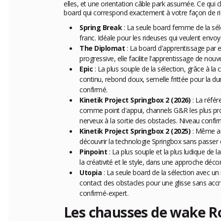
elles, et une orientation câble park assumée. Ce qui cha
board qui correspond exactement à votre façon de ri
Spring Break
: La seule board femme de la séle
franc. Idéale pour les rideuses qui veulent envo
The Diplomat
: La board d'apprentissage par ex
progressive, elle facilite l'apprentissage de nou
Epic
: La plus souple de la sélection, grâce à la 
continu, rebond doux, semelle frittée pour la dura
confirmé.
Kinetik Project Springbox 2 (2026)
: La référ
comme point d'appui, channels G&R les plus pro
nerveux à la sortie des obstacles. Niveau confir
Kinetik Project Springbox 2 (2025)
: Même arc
découvrir la technologie Springbox sans passer d
Pinpoint
: La plus souple et la plus ludique de
la créativité et le style, dans une approche déc
Utopia
: La seule board de la sélection avec un 
contact des obstacles pour une glisse sans accroc
confirmé-expert.
Les chausses de wake 