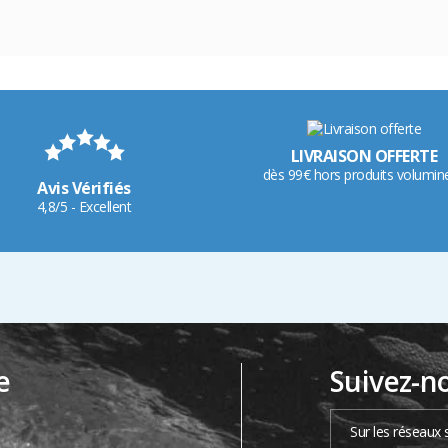
LIVRAISON OFFERTE
dès 99€ hors produits volumin
Avis Vérifiés
4,8/5 - Excellent
e
Suivez-n
…
Sur les réseaux 