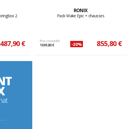
RONIX
pringbox 2
Pack Wake Epic + chausses
487,90 €
Prix conseillé
855,80 €
-20%
1 069,80 €
NT
X
hat
----------