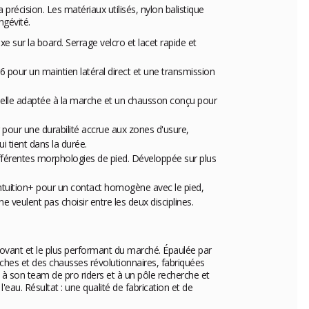
récision. Les matériaux utilisés, nylon balistique
ngévité.
e sur la board. Serrage velcro et lacet rapide et
 pour un maintien latéral direct et une transmission
emelle adaptée à la marche et un chausson conçu pour
pour une durabilité accrue aux zones d'usure,
i tient dans la durée.
ifférentes morphologies de pied. Développée sur plus
ntuition+ pour un contact homogène avec le pied,
 veulent pas choisir entre les deux disciplines.
nnovant et le plus performant du marché. Épaulée par
ches et des chausses révolutionnaires, fabriquées
à son team de pro riders et à un pôle recherche et
au. Résultat : une qualité de fabrication et de