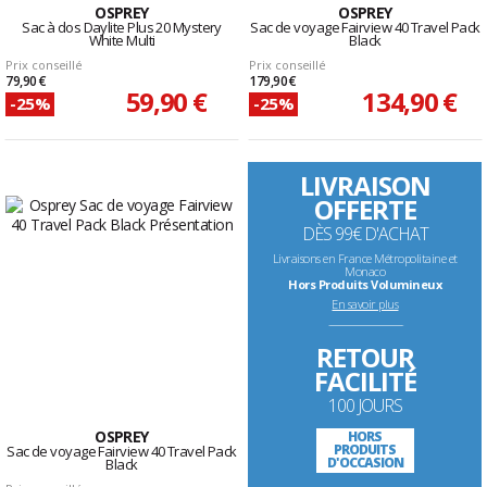
OSPREY
OSPREY
Sac à dos Daylite Plus 20 Mystery
Sac de voyage Fairview 40 Travel Pack
White Multi
Black
Prix conseillé
Prix conseillé
79,90 €
179,90 €
59,90 €
134,90 €
-25%
-25%
LIVRAISON
OFFERTE
DÈS 99€ D'ACHAT
Livraisons en France Métropolitaine et
Monaco
Hors Produits Volumineux
En savoir plus
--------------------------------------------------------------------
RETOUR
FACILITÉ
100 JOURS
OSPREY
HORS
PRODUITS
Sac de voyage Fairview 40 Travel Pack
D'OCCASION
Black