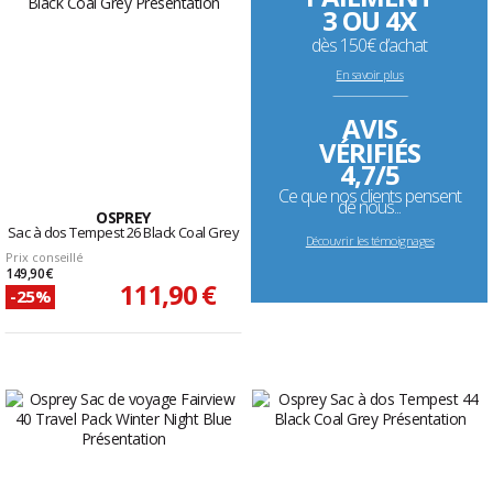
3 OU 4X
dès 150€ d’achat
En savoir plus
--------------------------------------------------------------------
AVIS
VÉRIFIÉS
4,7/5
Ce que nos clients pensent
de nous...
OSPREY
Sac à dos Tempest 26 Black Coal Grey
Découvrir les témoignages
Prix conseillé
149,90 €
111,90 €
-25%