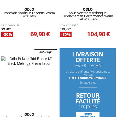
ODLO
ODLO
Pantalon Nordique Essential Warm
Sous-vêtement technique
W's Black
Fundamentals Performance Warm
Set W's Black
Prix conseillé
Prix conseillé
99,90 €
149,90 €
69,90 €
104,90 €
-30%
-30%
LIVRAISON
-10% supp
OFFERTE
DÈS 99€ D'ACHAT
Livraisons en France Métropolitaine et
Monaco
Hors Produits Volumineux
En savoir plus
--------------------------------------------------------------------
RETOUR
FACILITÉ
100 JOURS
ODLO
HORS