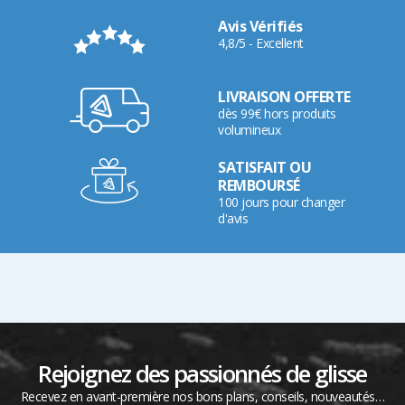
Avis Vérifiés
4,8/5 - Excellent
LIVRAISON OFFERTE
dès 99€ hors produits
volumineux
SATISFAIT OU
REMBOURSÉ
100 jours pour changer
d'avis
Rejoignez des passionnés de glisse
Recevez en avant-première nos bons plans, conseils, nouveautés…