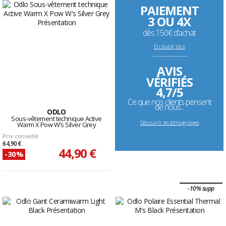
PAIEMENT
3 OU 4X
dès 150€ d’achat
En savoir plus
--------------------------------------------------------------------
AVIS
VÉRIFIÉS
4,7/5
Ce que nos clients pensent
de nous...
ODLO
Sous-vêtement technique Active
Découvrir les témoignages
Warm X Pow W's Silver Grey
Prix conseillé
64,90 €
44,90 €
-30%
-10% supp