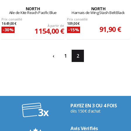
NORTH
NORTH
Aile de Kite Reach Pacific Blue
Harnais de Wing Stash Belt Black
Prix conseillé
Prix conseillé
1 649,00 €
109,00 €
À partir de
91,90 €
1 154,00 €
-30%
-15%
‹
1
2
PAYEZ EN 3 OU 4 FOIS
dès 150€ d'achat
Avis Vérifiés