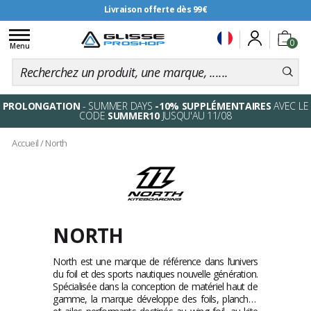
Livraison offerte dès 99€
Toggle
0
navigation
Menu
PROLONGATION
- SUMMER DAYS
-10% SUPPLÉMENTAIRES
AVEC LE
CODE
SUMMER10
JUSQU'AU 11/08
Accueil
/
North
NORTH
North est une marque de référence dans l’univers
du foil et des sports nautiques nouvelle génération.
Spécialisée dans la conception de matériel haut de
gamme, la marque développe des foils, planches