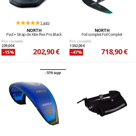
1 avis
NORTH
NORTH
Pad + Strap de Kite Flex Pro Black
Foil complet Foil Complet
Prix conseillé
Prix conseillé
239,00 €
1 362,00 €
202,90 €
718,90 €
-15%
-47%
-10% supp