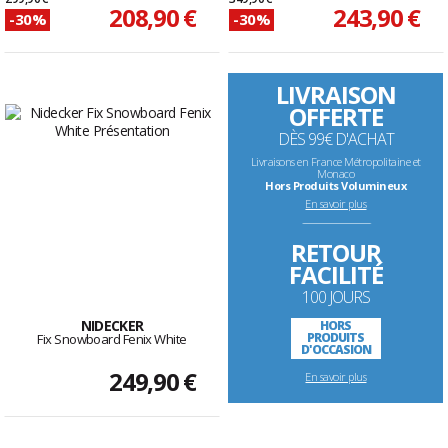
208,90 €
243,90 €
-30%
-30%
LIVRAISON
OFFERTE
DÈS 99€ D'ACHAT
Livraisons en France Métropolitaine et
Monaco
Hors Produits Volumineux
En savoir plus
--------------------------------------------------------------------
RETOUR
FACILITÉ
100 JOURS
NIDECKER
HORS
PRODUITS
Fix Snowboard Fenix White
D'OCCASION
249,90 €
En savoir plus