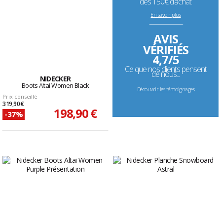
dès 150€ d’achat
En savoir plus
--------------------------------------------------------------------
AVIS
VÉRIFIÉS
4,7/5
Ce que nos clients pensent
de nous...
NIDECKER
Boots Altai Women Black
Découvrir les témoignages
Prix conseillé
319,90 €
198,90 €
-37%