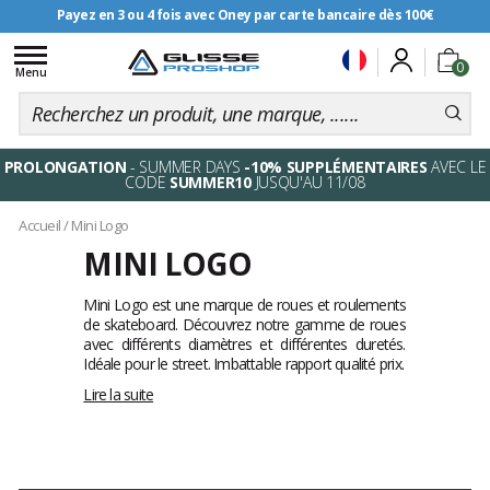
Payez en 3 ou 4 fois avec Oney par carte bancaire dès 100€
Toggle
0
navigation
Menu
PROLONGATION
- SUMMER DAYS
-10% SUPPLÉMENTAIRES
AVEC LE
CODE
SUMMER10
JUSQU'AU 11/08
Accueil
/
Mini Logo
MINI LOGO
Mini Logo est une marque de roues et roulements
de skateboard. Découvrez notre gamme de roues
avec différents diamètres et différentes duretés.
Idéale pour le street. Imbattable rapport qualité prix.
Lire la suite