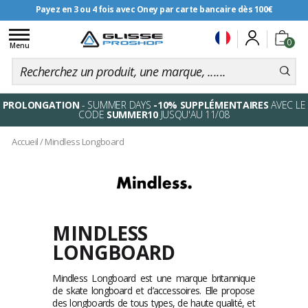
Payez en 3 ou 4 fois avec Oney par carte bancaire dès 100€
Livraison offerte dès 99€
Toggle
0
navigation
Menu
PROLONGATION
- SUMMER DAYS
-10% SUPPLÉMENTAIRES
AVEC LE
CODE
SUMMER10
JUSQU'AU 11/08
Accueil
/
Mindless Longboard
MINDLESS
LONGBOARD
Mindless Longboard est une marque britannique
de skate longboard et d’accessoires. Elle propose
des longboards de tous types, de haute qualité, et