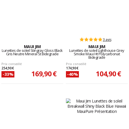
3 avis
MAUI JIM
MAUI JIM
Lunettes de soleil Stingray Gloss Black
Lunettes de soleil Lighthouse Grey
Gris Neutre Mineral St Bidegrade
Smoke Maui Ht Polycarbonat
Bidegrade
Prix conseillé
Prix conseillé
254,90 €
174,90 €
169,90 €
104,90 €
-33%
-40%