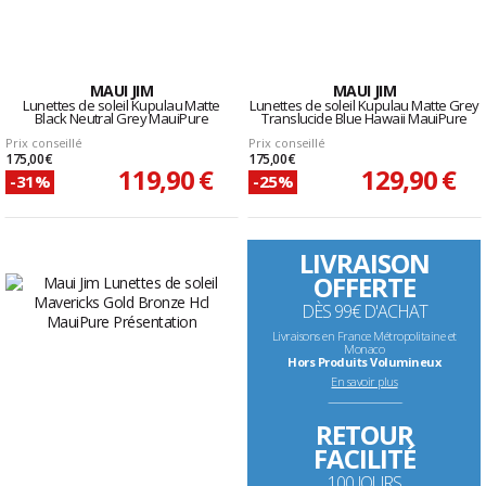
MAUI JIM
MAUI JIM
Lunettes de soleil Kupulau Matte
Lunettes de soleil Kupulau Matte Grey
Black Neutral Grey MauiPure
Translucide Blue Hawaii MauiPure
Prix conseillé
Prix conseillé
175,00 €
175,00 €
119,90 €
129,90 €
-31%
-25%
LIVRAISON
OFFERTE
DÈS 99€ D'ACHAT
Livraisons en France Métropolitaine et
Monaco
Hors Produits Volumineux
En savoir plus
--------------------------------------------------------------------
RETOUR
FACILITÉ
100 JOURS