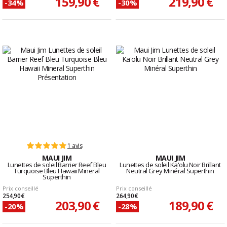
159,90 €
219,90 €
-34%
-30%
1 avis
MAUI JIM
MAUI JIM
Lunettes de soleil Barrier Reef Bleu
Lunettes de soleil Ka'olu Noir Brillant
Turquoise Bleu Hawaii Mineral
Neutral Grey Minéral Superthin
Superthin
Prix conseillé
Prix conseillé
254,90 €
264,90 €
203,90 €
189,90 €
-20%
-28%