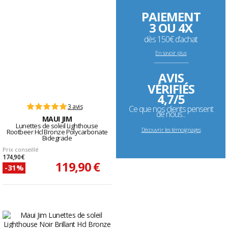
PAIEMENT
3 OU 4X
dès 150€ d’achat
En savoir plus
--------------------------------------------------------------------
AVIS
VÉRIFIÉS
4,7/5
3 avis
Ce que nos clients pensent
de nous...
MAUI JIM
Lunettes de soleil Lighthouse
Découvrir les témoignages
Rootbeer Hcl Bronze Polycarbonate
Bidegrade
Prix conseillé
174,90 €
119,90 €
-31%