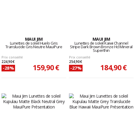
MAUI JIM
MAUI JIM
Lunettes de soleil Huelo Gris
Lunettes de soleil Kaiwi Channel
Translucide Gris Neutre MauiPure
Stripe Dark Brown Bronze Hcl Mineral
Superthin
Prix conseillé
Prix conseillé
224,90 €
254,90 €
159,90 €
184,90 €
-28%
-27%