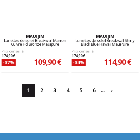
MAUI JIM
MAUI JIM
Lunettes de soleil Breakwall Marron
Lunettes de soleil Breakwall Shiny
Cuivre Hcl Bronze Mauipure
Black Blue Hawaii MauiPure
Prix conseillé
Prix conseillé
174,90 €
174,90 €
109,90 €
114,90 €
-37%
-34%
...
1
2
3
4
5
6
›