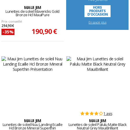
MAUI JIM
HORS
PRODUITS
Lunettes de soleil Mavericks Gold
D'OCCASION
Bronze Hcl MauiPure
Prix conseillé
En savoir plus
294,90 €
190,90 €
-35%
1 avis
MAUI JIM
MAUI JIM
Lunettes de soleil Nuu Landing Ecaille
Lunettes de soleil Palulu Matte Black
Hcl Bronze Mineral Superthin
Neutral Grey MauiBrilliant