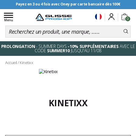
Payez en 3 ou 4 fois avec Oney par carte bancaire dès 100€
Livraison offerte dès 99€
Toggle
0
navigation
Menu
PROLONGATION
- SUMMER DAYS
-10% SUPPLÉMENTAIRES
AVEC LE
CODE
SUMMER10
JUSQU'AU 11/08
Accueil
/
Kinetixx
KINETIXX