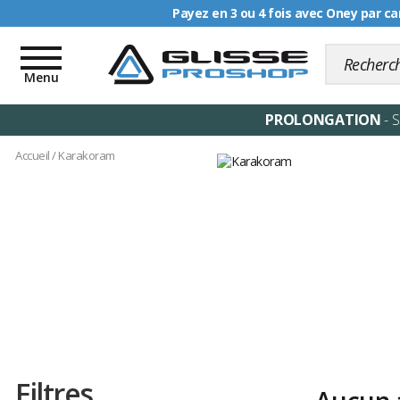
Payez en 3 ou 4 fois avec Oney par ca
Livraison offerte dè
Toggle
navigation
Menu
PROLONGATION
- 
Accueil
/
Karakoram
Filtres