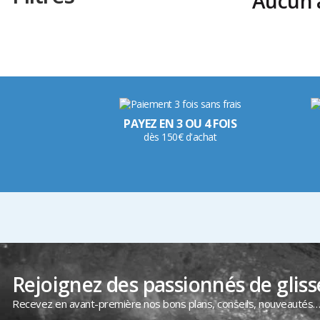
Aucun a
PAYEZ EN 3 OU 4 FOIS
dès 150€ d'achat
Rejoignez des passionnés de gliss
Recevez en avant-première nos bons plans, conseils, nouveautés