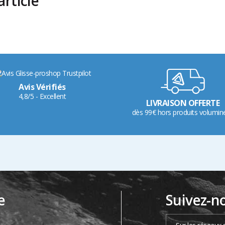
rticle
Avis Vérifiés
4,8/5 - Excellent
LIVRAISON OFFERTE
dès 99€ hors produits volumin
e
Suivez-n
…