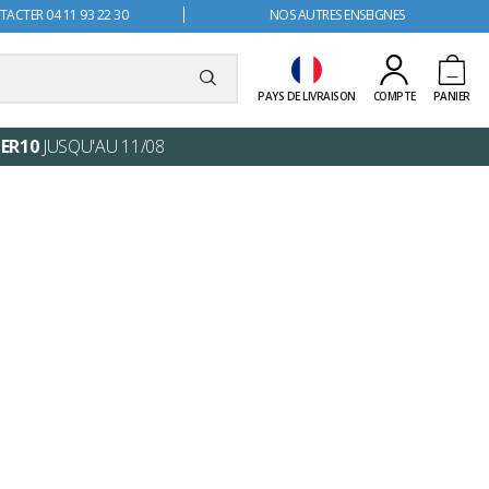
ACTER 04 11 93 22 30
NOS AUTRES ENSEIGNES
PAYS DE LIVRAISON
COMPTE
PANIER
ER10
JUSQU'AU 11/08