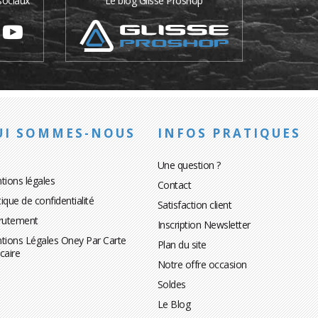
sociaux
Le blog Glisse Proshop
UI SOMMES-NOUS
INFOS PRATIQUES
Une question ?
tions légales
Contact
tique de confidentialité
Satisfaction client
rutement
Inscription Newsletter
tions Légales Oney Par Carte
Plan du site
caire
Notre offre occasion
Soldes
Le Blog