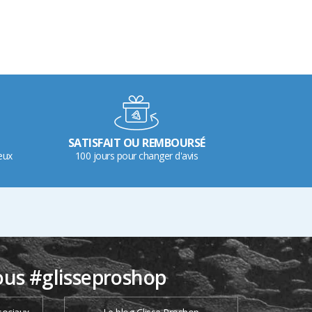
SATISFAIT OU REMBOURSÉ
eux
100 jours pour changer d'avis
ous #glisseproshop