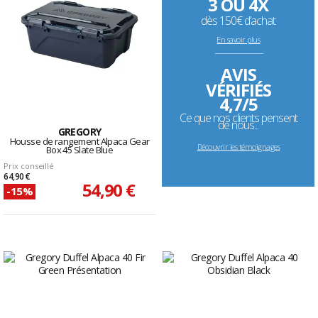
3 OU 4X
dès 150€ d’achat
En savoir plus
--------------------------------------------------------------------
AVIS
VÉRIFIÉS
4,7/5
Ce que nos clients pensent
de nous...
GREGORY
Housse de rangement Alpaca Gear
Découvrir les témoignages
Box 45 Slate Blue
Prix conseillé
64,90 €
54,90 €
-15%