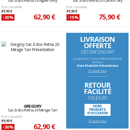
Sac à dos Retna 20 Agate Grey
Sac à dos Retna 20 Carbon Sky
Prix conseillé
Prix conseillé
89,90 €
89,90 €
62,90 €
75,90 €
-30%
-15%
LIVRAISON
OFFERTE
DÈS 99€ D'ACHAT
Livraisons en France Métropolitaine et
Monaco
Hors Produits Volumineux
En savoir plus
--------------------------------------------------------------------
RETOUR
FACILITÉ
100 JOURS
GREGORY
HORS
PRODUITS
Sac à dos Retna 20 Mirage Tan
D'OCCASION
Prix conseillé
89,90 €
En savoir plus
62,90 €
-30%