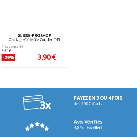
GLISSE-PROSHOP
Outillage Clé Mâle Coudée T45
Prix conseillé
5,50 €
3,90 €
-29%
PAYEZ EN 3 OU 4 FOIS
dès 150€ d'achat
Avis Vérifiés
4,8/5 - Excellent