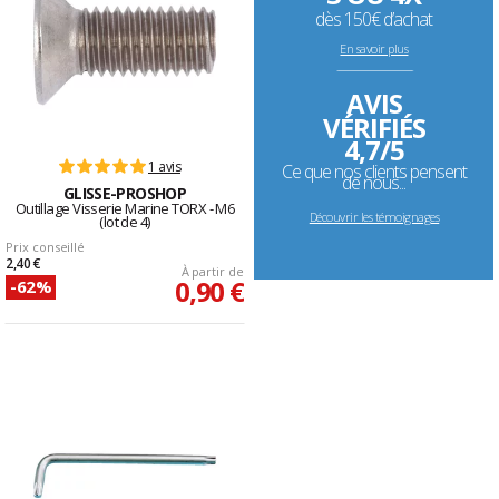
dès 150€ d’achat
En savoir plus
--------------------------------------------------------------------
AVIS
VÉRIFIÉS
4,7/5
1 avis
Ce que nos clients pensent
de nous...
GLISSE-PROSHOP
Outillage Visserie Marine TORX - M6
Découvrir les témoignages
(lot de 4)
Prix conseillé
2,40 €
À partir de
0,90 €
-62%