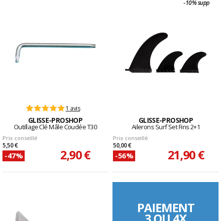
-10% supp
1 avis
GLISSE-PROSHOP
GLISSE-PROSHOP
Outillage Clé Mâle Coudée T30
Ailerons Surf Set Fins 2+1
Prix conseillé
Prix conseillé
5,50 €
50,00 €
2,90 €
21,90 €
-47%
-56%
PAIEMENT
3 OU 4X