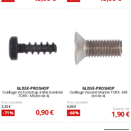
GLISSE-PROSHOP
GLISSE-PROSHOP
Outillage Vis Footstrap à tête bombée
Outillage Visserie Marine TORX - M8
- TORX - M6 (lot de 4)
(lot de 4)
Prix conseillé
Prix conseillé
3,20 €
6,00 €
À partir de
0,90 €
1,90 €
-71%
-68%