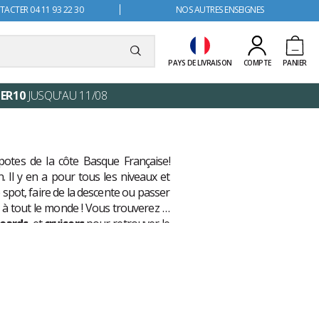
ACTER 04 11 93 22 30
NOS AUTRES ENSEIGNES
PAYS DE LIVRAISON
COMPTE
PANIER
ER10
JUSQU'AU 11/08
otes de la côte Basque Française!
. Il y en a pour tous les niveaux et
e spot, faire de la descente ou passer
 à tout le monde ! Vous trouverez le
oards
, et
cruisers
pour retrouver le