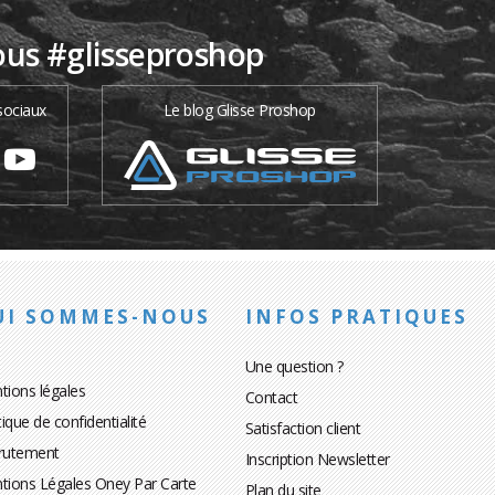
ous #glisseproshop
sociaux
Le blog Glisse Proshop
UI SOMMES-NOUS
INFOS PRATIQUES
Une question ?
tions légales
Contact
tique de confidentialité
Satisfaction client
rutement
Inscription Newsletter
tions Légales Oney Par Carte
Plan du site