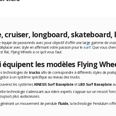
e, cruiser, longboard, skateboard,
équipe de passionnés avec pour objectif d'offrir une large gamme de cruiser
 déplacer avec style en affirmant votre passion pour le
surf
. Que vous cherc
 flat, Flying Wheels a ce qu'il vous faut.
i équipent les modèles Flying Whe
tes technologies de
trucks
afin de correspondre à différents styles de pratiq
 grâce à un système spécifique au niveau des trucks.
rouverez les systèmes
KINESIS Surf Baseplate
et
LBD Surf Baseplate
av
tte technologie s'adressant aux riders experts s'appuie sur un ressort fon
ujours plus audacieuses.
ne générant un mouvement de pendule
fluide
, la technologie Pendulum off