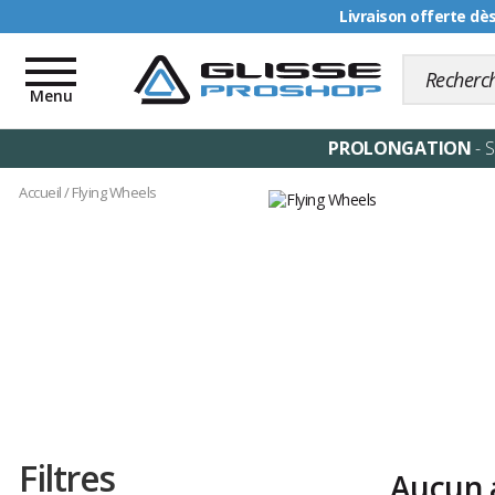
Livraison offerte dè
Toggle
navigation
Menu
PROLONGATION
- 
Accueil
/
Flying Wheels
Filtres
Aucun a