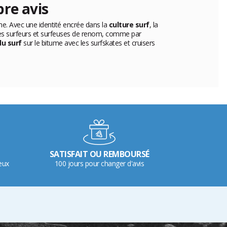
pre avis
he. Avec une identité encrée dans la
culture surf
, la
des surfeurs et surfeuses de renom, comme par
du surf
sur le bitume avec les surfskates et cruisers
SATISFAIT OU REMBOURSÉ
eux
100 jours pour changer d'avis