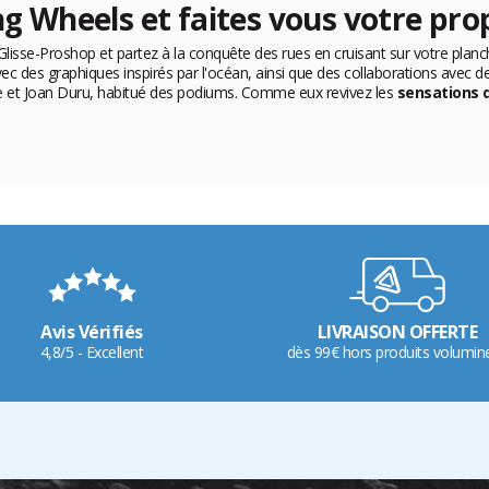
ng Wheels et faites vous votre pro
Glisse-Proshop et partez à la conquête des rues en cruisant sur votre planc
 des graphiques inspirés par l'océan, ainsi que des collaborations avec 
 et Joan Duru, habitué des podiums. Comme eux revivez les
sensations 
Avis Vérifiés
LIVRAISON OFFERTE
4,8/5 - Excellent
dès 99€ hors produits volumin