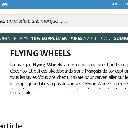
s 99€
NOUS CONT
SUMMER DAYS
-10% SUPPLÉMENTAIRES
AVEC LE CODE
SUMM
FLYING WHEELS
La marque
Flying Wheels
a été conçu par une bande de p
Cocorico! Et oui ces skateboards sont
français
de conception
tous les styles. Vous cherchez un skate pour carver, aller sur l
le temps quand il n'y a pas de vagues ? Flying Wheels a pensé
skate de vos rêves parmi un large choix de
surfskates
,
longb
Lire la suite
plaisir
de la glisse partout où il y a du bitume.
rticle