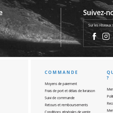
e
Suivez-n
…
Sur les réseaux 
COMMANDE
Q
?
Moyens de paiement
Men
Frais de port et délais de livraison
Poli
Suivi de commande
Rec
Retours et remboursements
Men
Conditions générales de vente