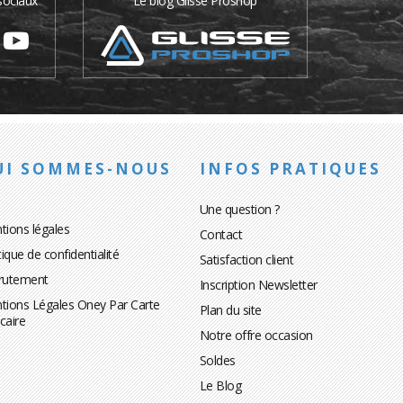
sociaux
Le blog Glisse Proshop
UI SOMMES-NOUS
INFOS PRATIQUES
Une question ?
tions légales
Contact
tique de confidentialité
Satisfaction client
rutement
Inscription Newsletter
tions Légales Oney Par Carte
Plan du site
caire
Notre offre occasion
Soldes
Le Blog