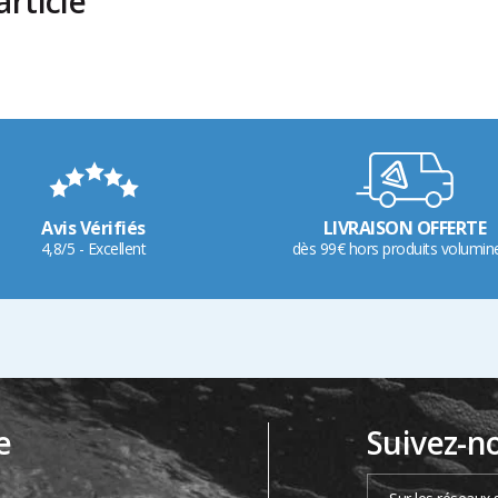
rticle
Avis Vérifiés
LIVRAISON OFFERTE
4,8/5 - Excellent
dès 99€ hors produits volumin
e
Suivez-n
…