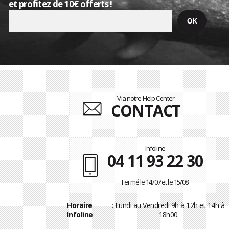
et profitez de 10€ offerts !
Via notre Help Center
CONTACT
Infoline
04 11 93 22 30
Fermé le 14/07 et le 15/08
Horaire
: Lundi au Vendredi 9h à 12h et 14h à
Infoline
18h00