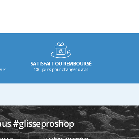
SATISFAIT OU REMBOURSÉ
eux
100 jours pour changer d'avis
ous #glisseproshop