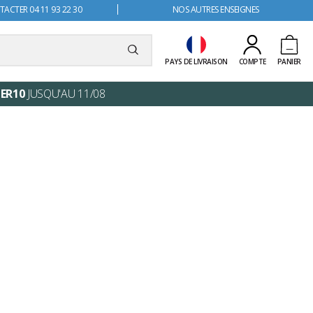
ACTER 04 11 93 22 30
NOS AUTRES ENSEIGNES
PAYS DE LIVRAISON
COMPTE
PANIER
ER10
JUSQU'AU 11/08