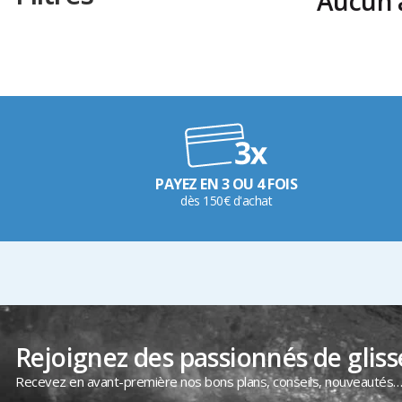
Aucun a
PAYEZ EN 3 OU 4 FOIS
dès 150€ d'achat
Rejoignez des passionnés de gliss
Recevez en avant-première nos bons plans, conseils, nouveautés