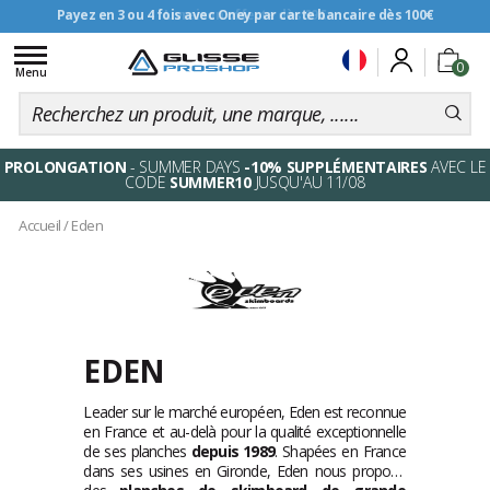
Payez en 3 ou 4 fois avec Oney par carte bancaire dès 100€
Livraison offerte dès 99€
Toggle
0
navigation
Menu
PROLONGATION
- SUMMER DAYS
-10% SUPPLÉMENTAIRES
AVEC LE
CODE
SUMMER10
JUSQU'AU 11/08
Accueil
/
Eden
EDEN
Leader sur le marché européen, Eden est reconnue
en France et au-delà pour la qualité exceptionnelle
de ses planches
depuis 1989
. Shapées en France
dans ses usines en Gironde, Eden nous propose