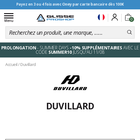
Payez en 3 ou 4 fois avec Oney par carte bancaire dès 100€
Livraison offerte dès 99€
Toggle
0
navigation
Menu
PROLONGATION
- SUMMER DAYS
-10% SUPPLÉMENTAIRES
AVEC LE
CODE
SUMMER10
JUSQU'AU 11/08
Accueil
/
Duvillard
DUVILLARD