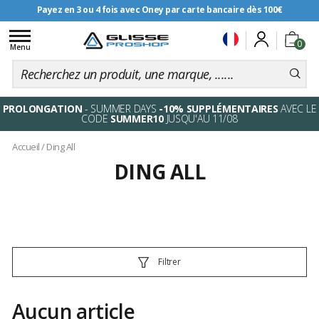
Payez en 3 ou 4 fois avec Oney par carte bancaire dès 100€
Livraison offerte dès 99€
Toggle
0
navigation
Menu
PROLONGATION
- SUMMER DAYS
-10% SUPPLÉMENTAIRES
AVEC LE
CODE
SUMMER10
JUSQU'AU 11/08
Accueil
/
Ding All
DING ALL
Filtrer
Aucun article