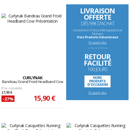
LIVRAISON
OFFERTE
DÈS 99€ D'ACHAT
Livraisons en France Métropolitaine et
Monaco
Hors Produits Volumineux
En savoir plus
--------------------------------------------------------------------
RETOUR
FACILITÉ
100 JOURS
CURLYNAK
HORS
PRODUITS
Bandeau Grand Froid Headband Cow
D'OCCASION
Prix conseillé
21,90 €
En savoir plus
15,90 €
-27%