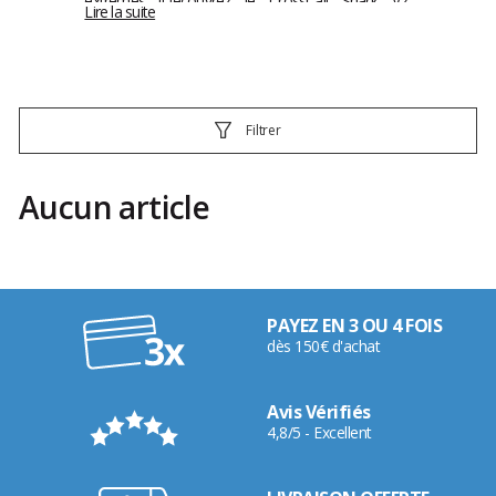
extrêmes !Découvrez le CrossCall Shark V2,
Lire la suite
Odyssey, Trekker X1.
Filtrer
Aucun article
PAYEZ EN 3 OU 4 FOIS
dès 150€ d'achat
Avis Vérifiés
4,8/5 - Excellent