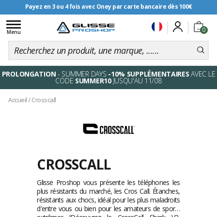
Payez en 3 ou 4 fois avec Oney par carte bancaire dès 100€
Livraison offerte dès 99€
Toggle
0
navigation
Menu
PROLONGATION
- SUMMER DAYS
-10% SUPPLÉMENTAIRES
AVEC LE
CODE
SUMMER10
JUSQU'AU 11/08
Accueil
/
Crosscall
CROSSCALL
Glisse Proshop vous présente les téléphones les
plus résistants du marché, les Cros Call. Étanches,
résistants aux chocs, idéal pour les plus maladroits
d'entre vous ou bien pour les amateurs de sports