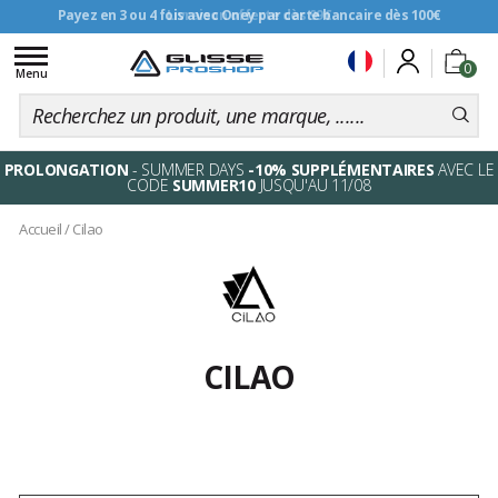
Payez en 3 ou 4 fois avec Oney par carte bancaire dès 100€
Livraison offerte dès 99€
Toggle
0
navigation
Menu
PROLONGATION
- SUMMER DAYS
-10% SUPPLÉMENTAIRES
AVEC LE
CODE
SUMMER10
JUSQU'AU 11/08
Accueil
/
Cilao
CILAO