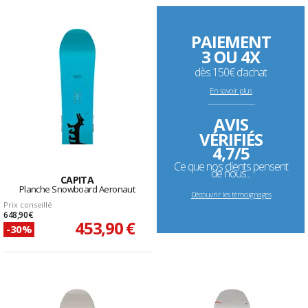
PAIEMENT
3 OU 4X
dès 150€ d’achat
En savoir plus
--------------------------------------------------------------------
AVIS
VÉRIFIÉS
4,7/5
Ce que nos clients pensent
de nous...
CAPITA
Planche Snowboard Aeronaut
Découvrir les témoignages
Prix conseillé
648,90 €
453,90 €
-30%