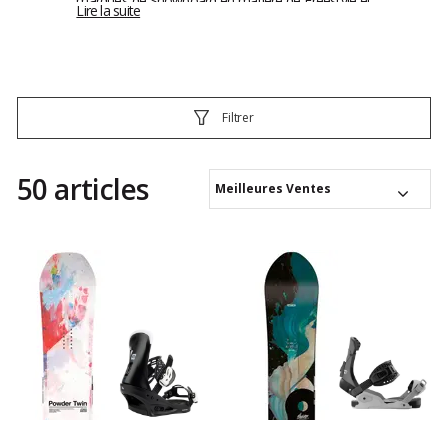
marques de Snowboard en matière de Freestyle et
Lire la suite
de boards All Mountain.Les boards comme la
Defender of Awesome récompensée par le prix de
la meilleure board de l'année un nombre
incalculable de fois séduit les pratiquants de tout
niveau. Légère et très équilibrée, elle offre une
conduite précise, intuitive pour attaquer les
Filtrer
moindres aspérités de la montagne.L'Horrorscope
est une vrai référence dont toute la team Capita
ont largement mis son potentiel en avant.La Scott
50 articles
Stevens est aussi une board emblématique de la
Meilleures Ventes
marque avec son caractère pêchu pour des heures
interminable de tours dans le park et de shred de
bord de piste.Plus décalé encore, tout la gamme
Slush Slasher offre des shapes tout droit sorti du
Surf pour cruiser en montagne et enquiller des
lignes parfaites en poudreuse.Adeptes de fun et de
shred optez pour les boards Capita, elles ne vous
feront jamais défaut.