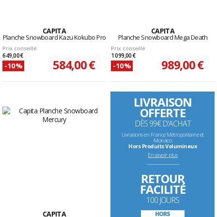
CAPITA
CAPITA
Planche Snowboard Kazu Kokubo Pro
Planche Snowboard Mega Death
Prix conseillé
Prix conseillé
649,00 €
1 099,00 €
584,00 €
989,00 €
-10%
-10%
LIVRAISON
OFFERTE
DÈS 99€ D'ACHAT
Livraisons en France Métropolitaine et
Monaco
Hors Produits Volumineux
En savoir plus
--------------------------------------------------------------------
RETOUR
FACILITÉ
100 JOURS
CAPITA
HORS