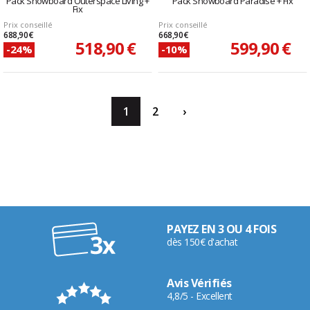
Pack Snowboard Outerspace Living +
Pack Snowboard Paradise + Fix
Fix
Prix conseillé
Prix conseillé
688,90 €
668,90 €
518,90 €
599,90 €
-24%
-10%
1
2
›
PAYEZ EN 3 OU 4 FOIS
dès 150€ d'achat
Avis Vérifiés
4,8/5 - Excellent