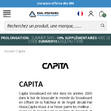
Livraison offerte dès 99€
Toggle
0
navigation
Menu
PROLONGATION
- SUMMER DAYS
-10% SUPPLÉMENTAIRES
AVEC LE
CODE
SUMMER10
JUSQU'AU 11/08
Accueil
/
Capita
CAPITA
Capita Snowboard est née dans les années 2000
dans le but de bousculer le monde du Snowboard
en offrant de la fraîcheur et de l'esprit décalé.Pari
réussi,Capita réussi à se hisser parmi les meilleures