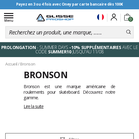
Payez en 3 ou 4 fois avec Oney par carte bancaire dès 100€
Livraison offerte dès 99€
Toggle
0
navigation
Menu
PROLONGATION
- SUMMER DAYS
-10% SUPPLÉMENTAIRES
AVEC LE
CODE
SUMMER10
JUSQU'AU 11/08
Accueil
/
Bronson
BRONSON
Bronson est une marque américaine de
roulements pour skateboard. Découvrez notre
gamme.
Lire la suite