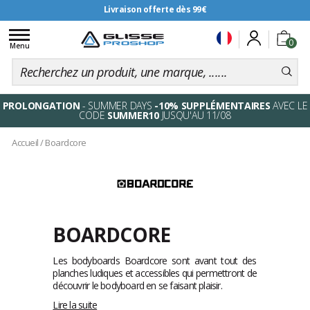
Livraison offerte dès 99€
Toggle
0
navigation
Menu
PROLONGATION
- SUMMER DAYS
-10% SUPPLÉMENTAIRES
AVEC LE
CODE
SUMMER10
JUSQU'AU 11/08
Accueil
/
Boardcore
BOARDCORE
Les bodyboards Boardcore sont avant tout des
planches ludiques et accessibles qui permettront de
découvrir le bodyboard en se faisant plaisir.
Lire la suite