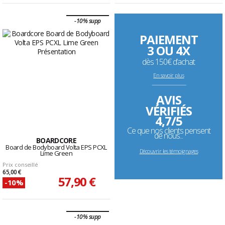
-10% supp
PAIEMENT
3 OU 4X
dès 150€ d’achat
En savoir plus
--------------------------------------------------------------------
AVIS
VÉRIFIÉS
4,7/5
Ce que nos clients pensent
de nous...
BOARDCORE
Board de Bodyboard Volta EPS PCXL
Découvrir les témoignages
Lime Green
Prix conseillé
65,00 €
57,90 €
-10%
-10% supp