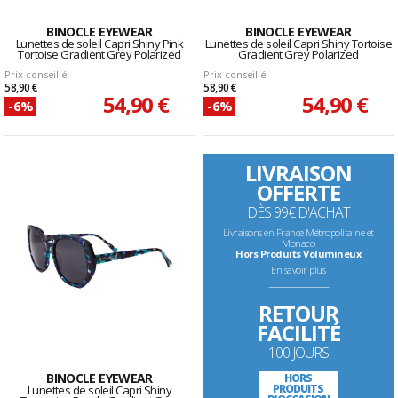
BINOCLE EYEWEAR
BINOCLE EYEWEAR
Lunettes de soleil Capri Shiny Pink
Lunettes de soleil Capri Shiny Tortoise
Tortoise Gradient Grey Polarized
Gradient Grey Polarized
Prix conseillé
Prix conseillé
58,90 €
58,90 €
54,90 €
54,90 €
-6%
-6%
LIVRAISON
OFFERTE
DÈS 99€ D'ACHAT
Livraisons en France Métropolitaine et
Monaco
Hors Produits Volumineux
En savoir plus
--------------------------------------------------------------------
RETOUR
FACILITÉ
100 JOURS
BINOCLE EYEWEAR
HORS
PRODUITS
Lunettes de soleil Capri Shiny