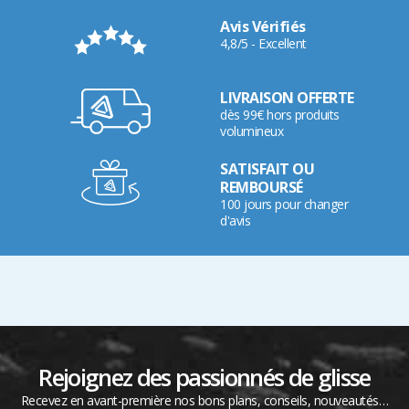
Avis Vérifiés
4,8/5 - Excellent
LIVRAISON OFFERTE
dès 99€ hors produits
volumineux
SATISFAIT OU
REMBOURSÉ
100 jours pour changer
d'avis
Rejoignez des passionnés de glisse
Recevez en avant-première nos bons plans, conseils, nouveautés…