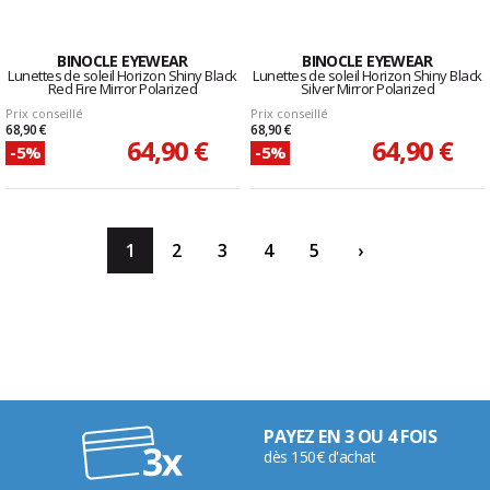
BINOCLE EYEWEAR
BINOCLE EYEWEAR
Lunettes de soleil Horizon Shiny Black
Lunettes de soleil Horizon Shiny Black
Red Fire Mirror Polarized
Silver Mirror Polarized
Prix conseillé
Prix conseillé
68,90 €
68,90 €
64,90 €
64,90 €
-5%
-5%
1
2
3
4
5
›
PAYEZ EN 3 OU 4 FOIS
dès 150€ d'achat