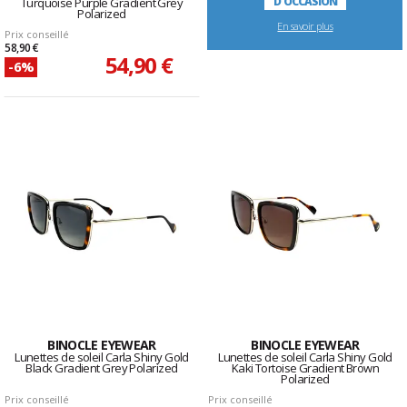
D'OCCASION
Turquoise Purple Gradient Grey
Polarized
En savoir plus
Prix conseillé
58,90 €
54,90 €
-6%
BINOCLE EYEWEAR
BINOCLE EYEWEAR
Lunettes de soleil Carla Shiny Gold
Lunettes de soleil Carla Shiny Gold
Black Gradient Grey Polarized
Kaki Tortoise Gradient Brown
Polarized
Prix conseillé
Prix conseillé