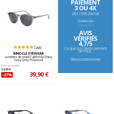
PAIEMENT
3 OU 4X
dès 150€ d’achat
En savoir plus
--------------------------------------------------------------------
AVIS
VÉRIFIÉS
4,7/5
7 avis
Ce que nos clients pensent
de nous...
BINOCLE EYEWEAR
Lunettes de soleil California Shiny
Découvrir les témoignages
Grey Grey Polarized
Prix conseillé
54,90 €
39,90 €
-27%