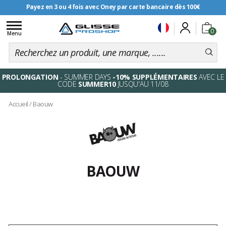
Payez en 3 ou 4 fois avec Oney par carte bancaire dès 100€
Toggle
0
navigation
Menu
PROLONGATION
- SUMMER DAYS
-10% SUPPLÉMENTAIRES
AVEC LE
CODE
SUMMER10
JUSQU'AU 11/08
Accueil
/
Baouw
BAOUW