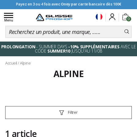
Payez en 3 ou 4 fois avec Oney par carte bancaire dès 100€
Livraison offerte dès 99€
Toggle
0
navigation
Menu
PROLONGATION
- SUMMER DAYS
-10% SUPPLÉMENTAIRES
AVEC LE
CODE
SUMMER10
JUSQU'AU 11/08
Accueil
/
Alpine
ALPINE
Filtrer
1 article