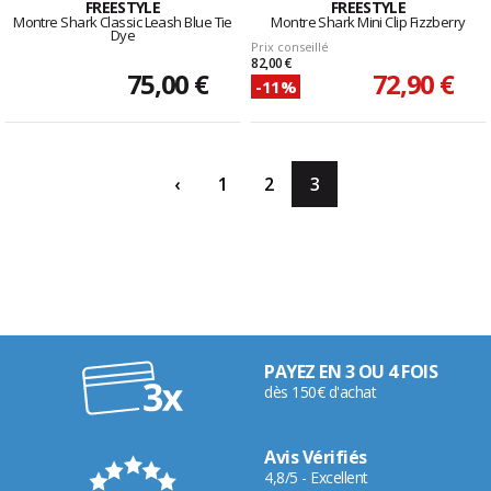
FREESTYLE
FREESTYLE
Montre Shark Classic Leash Blue Tie
Montre Shark Mini Clip Fizzberry
Dye
Prix conseillé
82,00 €
75,00 €
72,90 €
-11%
‹
1
2
3
PAYEZ EN 3 OU 4 FOIS
dès 150€ d'achat
Avis Vérifiés
4,8/5 - Excellent