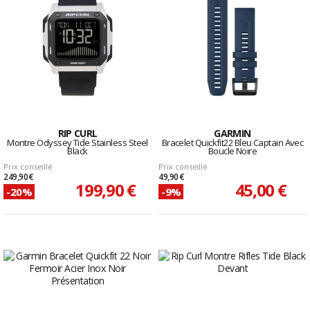
RIP CURL
GARMIN
Montre Odyssey Tide Stainless Steel
Bracelet Quickfit22 Bleu Captain Avec
Black
Boucle Noire
Prix conseillé
Prix conseillé
249,90 €
49,90 €
199,90 €
45,00 €
-20%
-9%