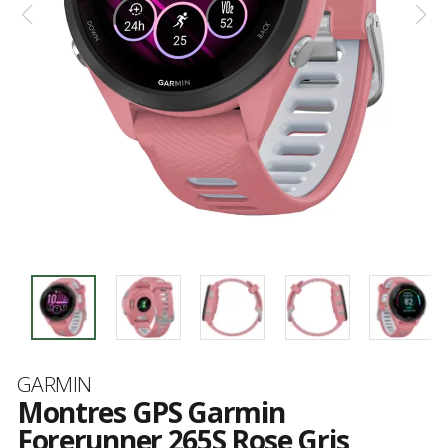
Marque
GARMIN
Montres GPS Garmin
Forerunner 265S Rose Gris