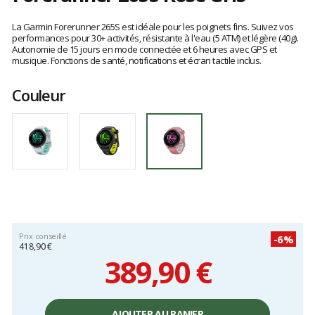
Les
avis
La Garmin Forerunner 265S est idéale pour les poignets fins. Suivez vos
clients
performances pour 30+ activités, résistante à l'eau (5 ATM) et légère (40g).
Autonomie de 15 jours en mode connectée et 6 heures avec GPS et
musique. Fonctions de santé, notifications et écran tactile inclus.
Couleur
Prix conseillé
-6%
418,90 €
389,90 €
Prix
unitaire,
AJOUTER AU PANIER