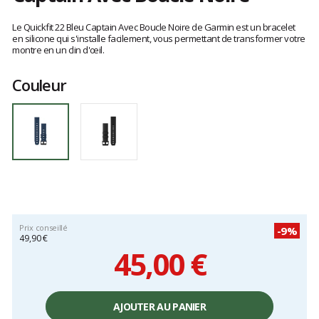
Les
avis
Le Quickfit 22 Bleu Captain Avec Boucle Noire de Garmin est un bracelet
clients
en silicone qui s'installe facilement, vous permettant de transformer votre
montre en un clin d'œil.
Couleur
Prix conseillé
-9%
49,90 €
45,00 €
Prix
unitaire,
AJOUTER AU PANIER
hors