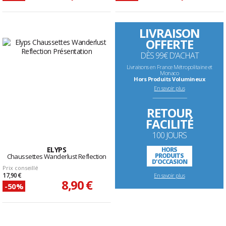
LIVRAISON
OFFERTE
DÈS 99€ D'ACHAT
Livraisons en France Métropolitaine et
Monaco
Hors Produits Volumineux
En savoir plus
--------------------------------------------------------------------
RETOUR
FACILITÉ
100 JOURS
ELYPS
HORS
PRODUITS
Chaussettes Wanderlust Reflection
D'OCCASION
Prix conseillé
17,90 €
En savoir plus
8,90 €
-50%