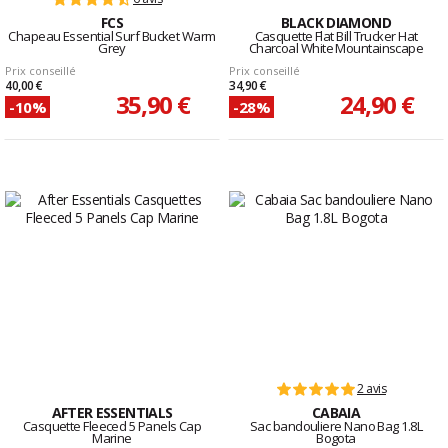
FCS
BLACK DIAMOND
Chapeau Essential Surf Bucket Warm
Casquette Flat Bill Trucker Hat
Grey
Charcoal White Mountainscape
Prix conseillé
Prix conseillé
40,00 €
34,90 €
35,90 €
24,90 €
-10%
-28%
2 avis
AFTER ESSENTIALS
CABAIA
Casquette Fleeced 5 Panels Cap
Sac bandouliere Nano Bag 1.8L
Marine
Bogota