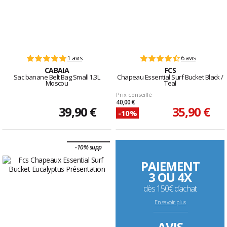
1 avis
6 avis
CABAIA
FCS
Sac banane Belt Bag Small 1.3L
Chapeau Essential Surf Bucket Black /
Moscou
Teal
Prix conseillé
40,00 €
39,90 €
35,90 €
-10%
-10% supp
PAIEMENT
3 OU 4X
dès 150€ d’achat
En savoir plus
--------------------------------------------------------------------
AVIS