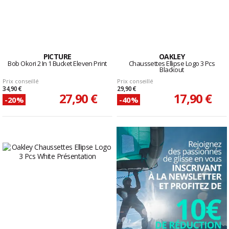
PICTURE
OAKLEY
Bob Okori 2 In 1 Bucket Eleven Print
Chaussettes Ellipse Logo 3 Pcs
Blackout
Prix conseillé
Prix conseillé
34,90 €
29,90 €
27,90 €
17,90 €
-20%
-40%