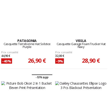
PATAGONIA
VISSLA
Casquette Terrebonne Hat Solstice
Casquette Garage Foam Trucker Hat
Purple
Navy
Prix conseillé
Prix conseillé
44,90 €
32,00 €
26,90 €
28,90 €
-40%
-9%
-10% supp