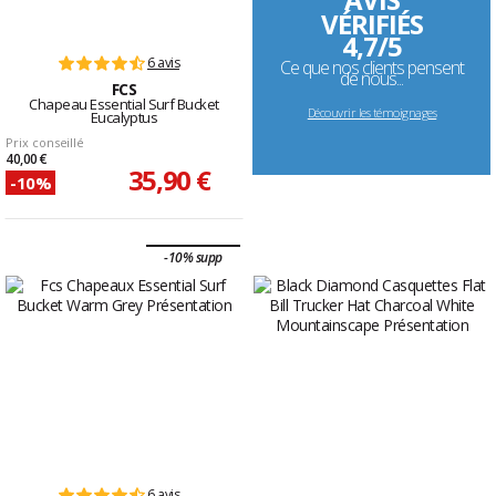
VÉRIFIÉS
4,7/5
6 avis
Ce que nos clients pensent
de nous...
FCS
Chapeau Essential Surf Bucket
Découvrir les témoignages
Eucalyptus
Prix conseillé
40,00 €
35,90 €
-10%
-10% supp
6 avis