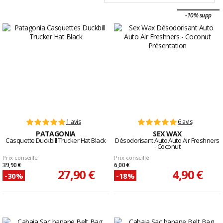
-10% supp
1 avis
6 avis
PATAGONIA
SEX WAX
Casquette Duckbill Trucker Hat Black
Désodorisant Auto Auto Air Freshners
- Coconut
Prix conseillé
Prix conseillé
39,90 €
6,00 €
27,90 €
4,90 €
-30%
-18%