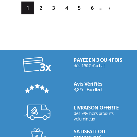
...
1
2
3
4
5
6
›
PAYEZ EN 3 OU 4 FOIS
dès 150€ d'achat
Avis Vérifiés
4,8/5 - Excellent
LIVRAISON OFFERTE
dès 99€ hors produits
volumineux
SATISFAIT OU