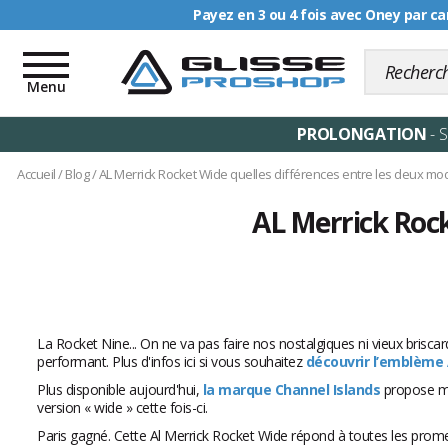
Payez en 3 ou 4 fois avec Oney par ca
Livraison offerte dè
Toggle
navigation
Menu
PROLONGATION
- 
Accueil
/
Blog
/
AL Merrick Rocket Wide quelles différences entre les deux mo
AL Merrick Rock
La Rocket Nine... On ne va pas faire nos nostalgiques ni vieux briscar
performant. Plus d'infos ici si vous souhaitez
découvrir l’emblème 
Plus disponible aujourd'hui,
la marque Channel Islands
propose mal
version « wide » cette fois-ci.
Paris gagné. Cette Al Merrick Rocket Wide répond à toutes les prome