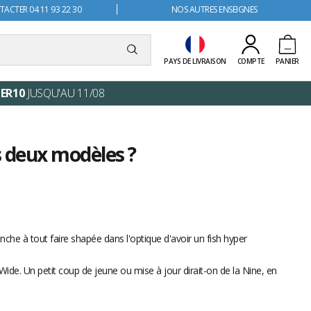
ACTER 04 11 93 22 30
NOS AUTRES ENSEIGNES
PAYS DE LIVRAISON
COMPTE
PANIER
ER10
JUSQU'AU 11/08
s deux modèles ?
nche à tout faire shapée dans l'optique d'avoir un fish hyper
ide. Un petit coup de jeune ou mise à jour dirait-on de la Nine, en