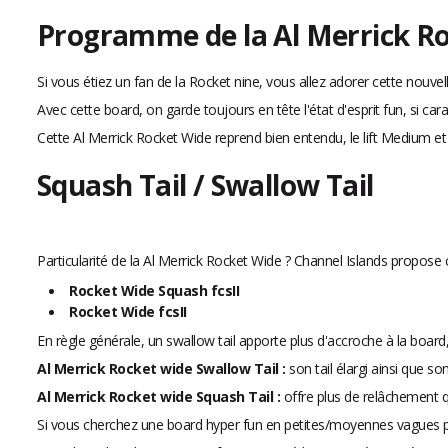
Programme de la Al Merrick R
Si vous étiez un fan de la Rocket nine, vous allez adorer cette nouvell
Avec cette board, on garde toujours en tête l'état d'esprit fun, si c
Cette Al Merrick Rocket Wide reprend bien entendu, le lift Medium e
Squash Tail / Swallow Tail
Particularité de la Al Merrick Rocket Wide ? Channel Islands propose cet
Rocket Wide Squash fcsII
Rocket Wide fcsII
En règle générale, un swallow tail apporte plus d'accroche à la board
Al Merrick Rocket wide Swallow Tail :
son tail élargi ainsi que so
Al Merrick Rocket wide Squash Tail :
offre plus de relâchement qu
Si vous cherchez une board hyper fun en petites/moyennes vagues po