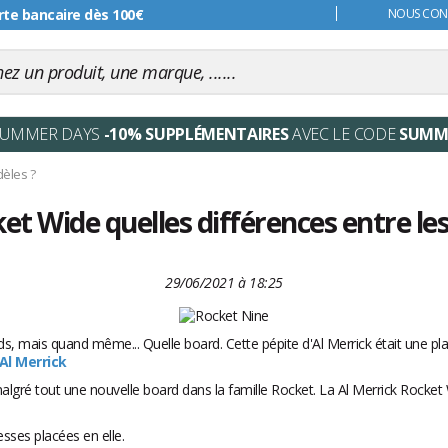
rte bancaire dès 100€
s 99€
NOUS CONT
SUMMER DAYS
-10% SUPPLÉMENTAIRES
AVEC LE CODE
SUMM
dèles ?
et Wide quelles différences entre le
29/06/2021 à 18:25
ds, mais quand même... Quelle board. Cette pépite d'Al Merrick était une pla
Al Merrick
gré tout une nouvelle board dans la famille Rocket. La Al Merrick Rocket W
sses placées en elle.