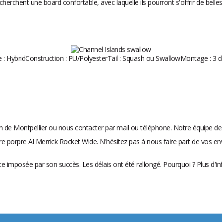
herchent une board confortable, avec laquelle ils pourront s'offrir de bel
 : HybridConstruction : PU/PolyesterTail : Squash ou SwallowMontage : 3 d
n de Montpellier ou nous contacter par mail ou téléphone. Notre équipe de 
tre porpre Al Merrick Rocket Wide. N'hésitez pas à nous faire part de vos env
e imposée par son succès. Les délais ont été rallongé. Pourquoi ? Plus d'info