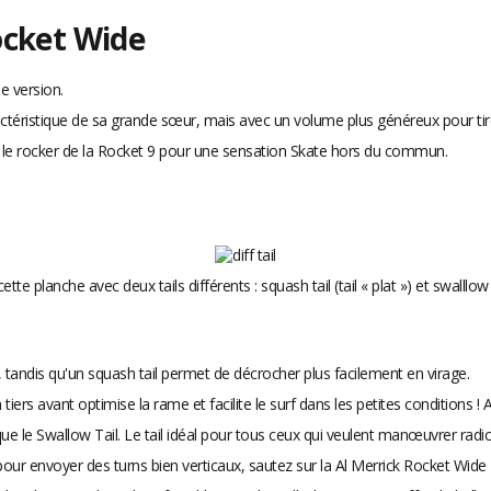
ocket Wide
e version.
aractéristique de sa grande sœur, mais avec un volume plus généreux pour tir
t le rocker de la Rocket 9 pour une sensation Skate hors du commun.
te planche avec deux tails différents : squash tail (tail « plat ») et swalllow
, tandis qu'un squash tail permet de décrocher plus facilement en virage.
n tiers avant optimise la rame et facilite le surf dans les petites conditions 
e le Swallow Tail. Le tail idéal pour tous ceux qui veulent manœuvrer radica
ur envoyer des turns bien verticaux, sautez sur la Al Merrick Rocket Wide