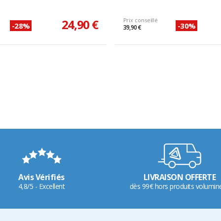
24,90 €
Prix conseillé
-28%
-30%
39,90 €
Avis Vérifiés
LIVRAISON OFFERTE
4,8/5 - Excellent
dès 99€ hors produits volumin