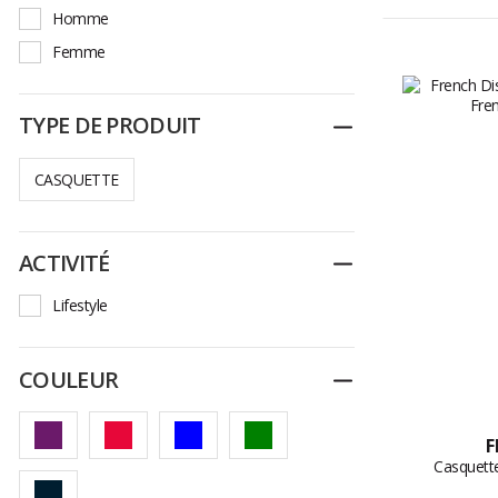
Bv Sport
Homme
Ciele
Femme
Cotopaxi
Craft
TYPE DE PRODUIT
Replier
Curlynak
CASQUETTE
Dakine
Fcs
French Disorder
ACTIVITÉ
Replier
Hurley
Lifestyle
Jott
Lafuma
COULEUR
Replier
Millet
Norrona
F
Oakley
Casquette
Ortovox