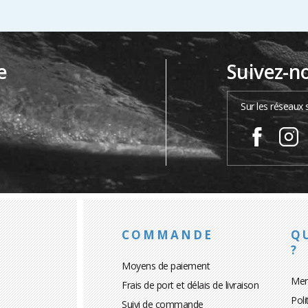
e
Suivez-n
…
Sur les réseaux 
COMMANDE
Q
?
Moyens de paiement
Men
Frais de port et délais de livraison
Poli
Suivi de commande