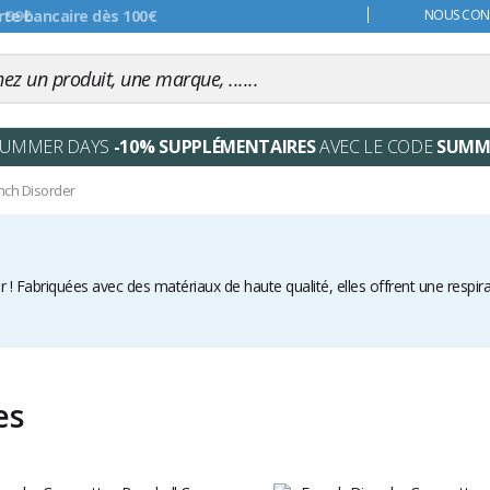
s 99€
NOUS CONT
SUMMER DAYS
-10% SUPPLÉMENTAIRES
AVEC LE CODE
SUMM
nch Disorder
es