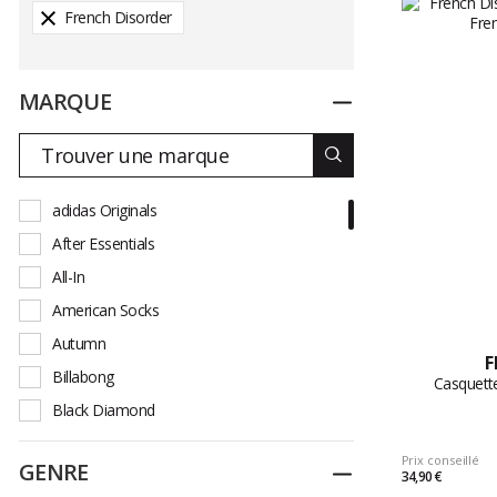
French Disorder
MARQUE
Replier
adidas Originals
After Essentials
All-In
American Socks
Autumn
F
Billabong
Casquette
Black Diamond
Buff
Prix conseillé
GENRE
Replier
Burton
34,90 €