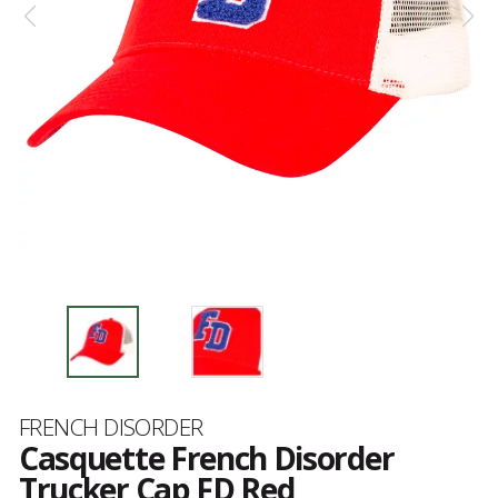
Marque
FRENCH DISORDER
Casquette French Disorder
Trucker Cap FD Red