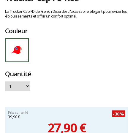
Les
avis
La Trucker Cap FD de French Disorder : l'accessoire élégant pour éviter les
clients
éblouissements et offrir un confort optimal.
Couleur
Quantité
Prix conseillé
-30%
39,90 €
27,90 €