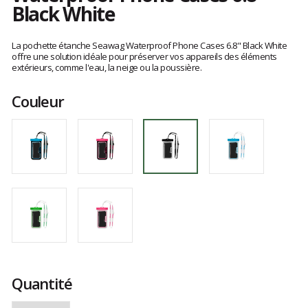
Black White
Les
avis
La pochette étanche Seawag Waterproof Phone Cases 6.8" Black White
clients
offre une solution idéale pour préserver vos appareils des éléments
extérieurs, comme l'eau, la neige ou la poussière.
Couleur
Quantité