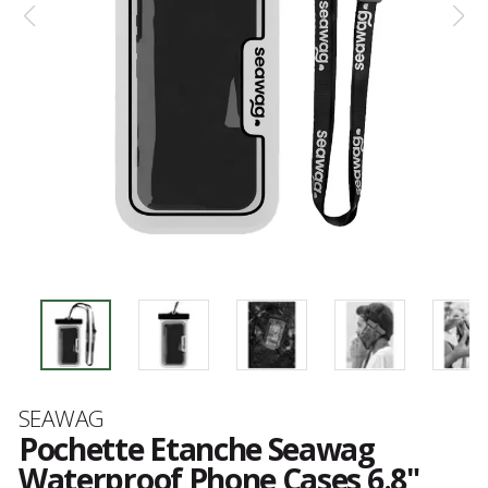
Marque
SEAWAG
Pochette Etanche Seawag
Waterproof Phone Cases 6.8"