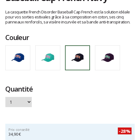
Les
avis
La casquette French Disorder Baseball Cap French est la solution idéale
clients
pour vos sorties estivales grâce à sa composition en coton, ses cinq
panneaux renforcés, sa visière incurvée et sa bande anti-transpiration.
Couleur
Quantité
Prix conseillé
-28%
34,90 €