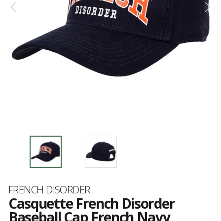
Marque
FRENCH DISORDER
Casquette French Disorder
Baseball Cap French Navy