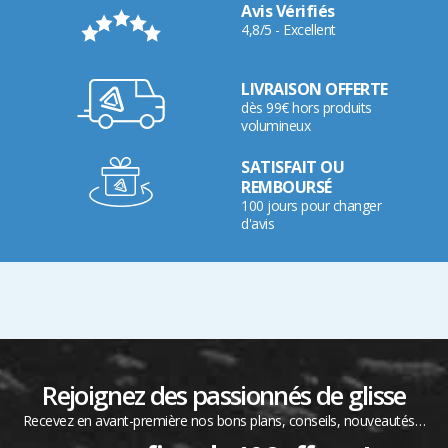
Avis Vérifiés
4,8/5 - Excellent
LIVRAISON OFFERTE
dès 99€ hors produits
volumineux
SATISFAIT OU
REMBOURSÉ
100 jours pour changer
d'avis
Rejoignez des passionnés de glisse
Recevez en avant-première nos bons plans, conseils, nouveautés…