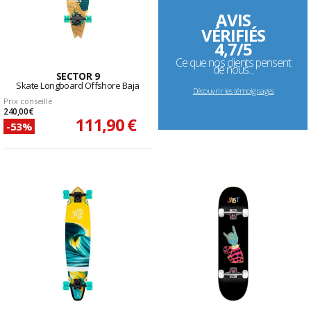
AVIS
VÉRIFIÉS
4,7/5
Ce que nos clients pensent
de nous...
SECTOR 9
Skate Longboard Offshore Baja
Découvrir les témoignages
Prix conseillé
240,00 €
111,90 €
-53%