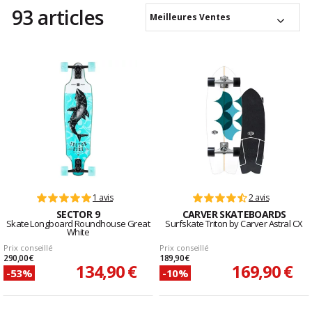
93 articles
Meilleures Ventes
1 avis
2 avis
SECTOR 9
CARVER SKATEBOARDS
Skate Longboard Roundhouse Great
Surfskate Triton by Carver Astral CX
White
Prix conseillé
Prix conseillé
290,00 €
189,90 €
134,90 €
169,90 €
-53%
-10%