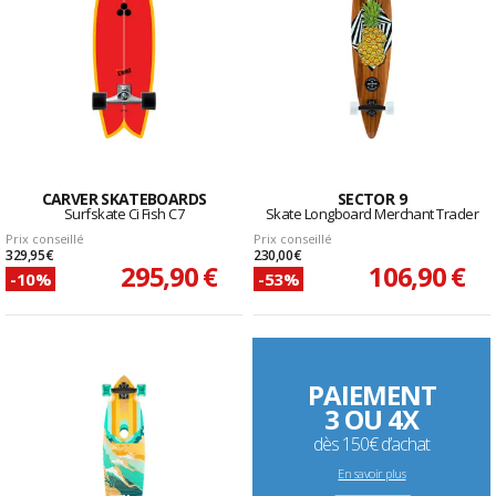
CARVER SKATEBOARDS
SECTOR 9
Surfskate Ci Fish C7
Skate Longboard Merchant Trader
Prix conseillé
Prix conseillé
329,95 €
230,00 €
295,90 €
106,90 €
-10%
-53%
PAIEMENT
3 OU 4X
dès 150€ d’achat
En savoir plus
--------------------------------------------------------------------