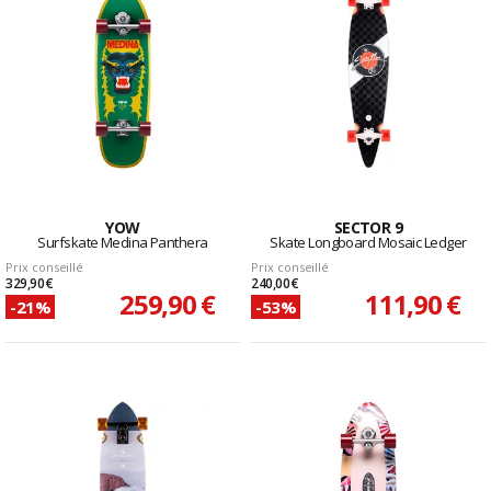
YOW
SECTOR 9
Surfskate Medina Panthera
Skate Longboard Mosaic Ledger
Prix conseillé
Prix conseillé
329,90 €
240,00 €
259,90 €
111,90 €
-21%
-53%