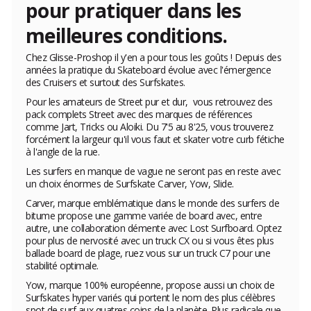
pour pratiquer dans les
meilleures conditions.
Chez Glisse-Proshop il y'en a pour tous les goûts ! Depuis des
années la pratique du
Skateboard
évolue avec l'émergence
des
Cruisers
et surtout des
Surfskates
.
Pour les amateurs de Street pur et dur, vous retrouvez des
pack complets Street avec des marques de références
comme Jart, Tricks ou Aloiki. Du 7'5 au 8'25, vous trouverez
forcément la largeur qu'il vous faut et skater votre curb fétiche
à l'angle de la rue.
Les surfers en manque de vague ne seront pas en reste avec
un choix énormes de Surfskate Carver, Yow, Slide.
Carver, marque emblématique dans le monde des surfers de
bitume propose une gamme variée de board avec, entre
autre, une collaboration démente avec Lost Surfboard. Optez
pour plus de nervosité avec un truck CX ou si vous êtes plus
ballade board de plage, ruez vous sur un truck C7 pour une
stabilité optimale.
Yow, marque 100% européenne, propose aussi un choix de
Surfskates hyper variés qui portent le nom des plus célèbres
spot de surf aux quatres coins de la planète. Plus radicale que