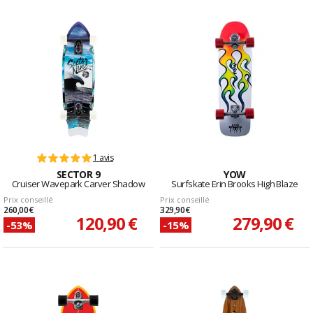
1 avis
SECTOR 9
YOW
Cruiser Wavepark Carver Shadow
Surfskate Erin Brooks High Blaze
Prix conseillé
Prix conseillé
260,00 €
329,90 €
120,90 €
279,90 €
-53%
-15%