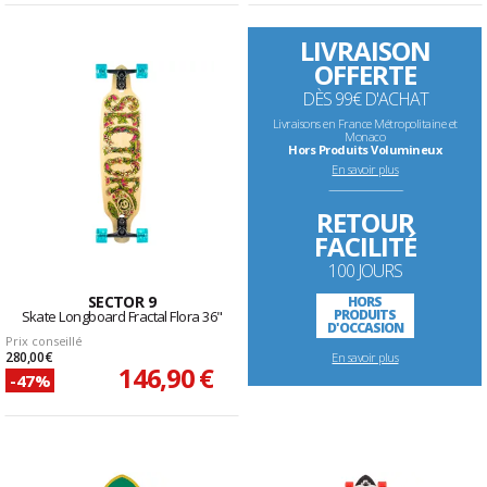
LIVRAISON
OFFERTE
DÈS 99€ D'ACHAT
Livraisons en France Métropolitaine et
Monaco
Hors Produits Volumineux
En savoir plus
--------------------------------------------------------------------
RETOUR
FACILITÉ
100 JOURS
SECTOR 9
HORS
PRODUITS
Skate Longboard Fractal Flora 36"
D'OCCASION
Prix conseillé
280,00 €
En savoir plus
146,90 €
-47%