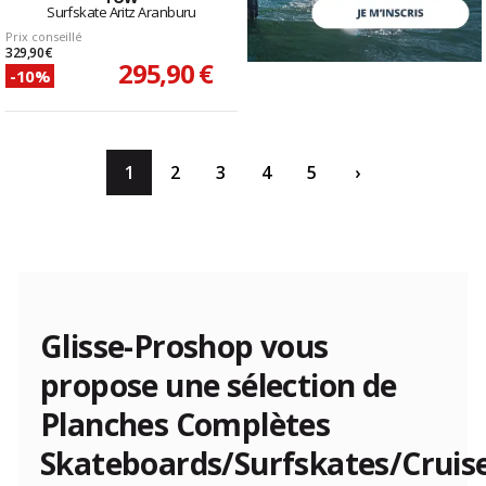
Surfskate Aritz Aranburu
Prix conseillé
329,90 €
295,90 €
-10%
1
2
3
4
5
›
Glisse-Proshop vous
propose une sélection de
Planches Complètes
Skateboards/Surfskates/Cruis