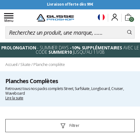
Livraison offerte dès 99€
Toggle
0
navigation
Menu
PROLONGATION
- SUMMER DAYS
-10% SUPPLÉMENTAIRES
AVEC LE
CODE
SUMMER10
JUSQU'AU 11/08
Accueil
/
Skate
/
Planche complète
Planches Complètes
Retrouvez tous nos packs complets Street, Surfskate, Longboard, Cruiser,
Waveboard
Lire la suite
Filtrer