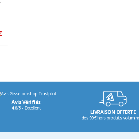
"
€
Avis Vérifiés
4,8/5 - Excellent
LIVRAISON OFFERTE
dès 99€ hors produits volumin