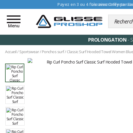
Livraison offerte dè
Toggle
navigation
Menu
PROLONGATION
- 
Accueil
/
Sportswear
/
Ponchos surf
/
Classic Surf Hooded Towel Women Blu