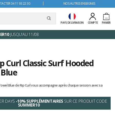
ACTER 04 11 93 22 30
NOS AUTRES ENSEIGNES
PAYS DE LIVRAISON
COMPTE
PANIER
ER10
JUSQU'AU 11/08
p Curl Classic Surf Hooded
Blue
 Towel Blue de Rip Curl vous accompagne après chaque session avec sa
ER DAYS
-10% SUPPLÉMENTAIRES
SUR CE PRODUIT CODE
SUMMER10