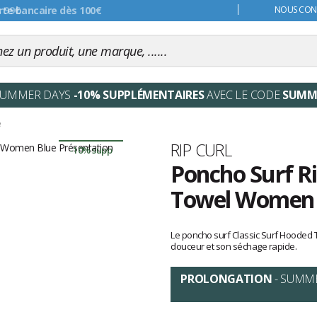
s 99€
NOUS CONT
SUMMER DAYS
-10% SUPPLÉMENTAIRES
AVEC LE CODE
SUMM
e
Marque
RIP CURL
-10% supp
Poncho Surf Ri
Towel Women 
Les
avis
Le poncho surf Classic Surf Hooded
clients
douceur et son séchage rapide.
PROLONGATION
- SUMM