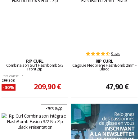
3 avis
RIP CURL
RIP CURL
Combinaison Surf Flashbomb 5/3
Cagoule Neoprene FlashBomb 2mm -
Front Zip
Black
Prix conseillé
299,90 €
209,90 €
47,90 €
-30%
-10% supp