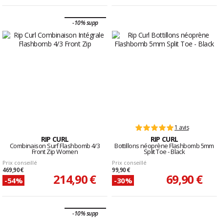
-10% supp
1 avis
RIP CURL
RIP CURL
Combinaison Surf Flashbomb 4/3
Bottillons néoprène Flashbomb 5mm
Front Zip Women
Split Toe - Black
Prix conseillé
Prix conseillé
469,90 €
99,90 €
214,90 €
69,90 €
-54%
-30%
-10% supp