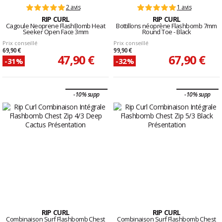
2 avis
1 avis
RIP CURL
RIP CURL
Cagoule Neoprene FlashBomb Heat
Bottillons néoprène Flashbomb 7mm
Seeker Open Face 3mm
Round Toe - Black
Prix conseillé
Prix conseillé
69,90 €
99,90 €
47,90 €
67,90 €
-31%
-32%
-10% supp
-10% supp
RIP CURL
RIP CURL
Combinaison Surf Flashbomb Chest
Combinaison Surf Flashbomb Chest