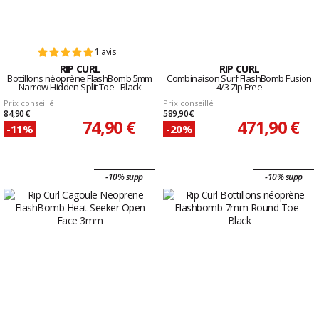
1 avis
RIP CURL
RIP CURL
Bottillons néoprène FlashBomb 5mm
Combinaison Surf FlashBomb Fusion
Narrow Hidden Split Toe - Black
4/3 Zip Free
Prix conseillé
Prix conseillé
84,90 €
589,90 €
74,90 €
471,90 €
-11%
-20%
-10% supp
-10% supp