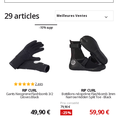
29 articles
Meilleures Ventes
-10% supp
2 avis
RIP CURL
RIP CURL
Gants Neoprene Flashbomb 3/2
Bottillons néoprène Flashbomb 3mm
Gloves Black
Narrow Hidden Split Toe - Black
Prix conseillé
79,90 €
49,90 €
59,90 €
-25%