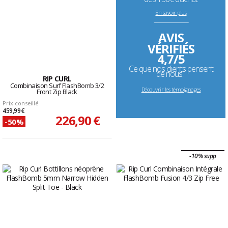
En savoir plus
--------------------------------------------------------------------
AVIS
VÉRIFIÉS
4,7/5
Ce que nos clients pensent
de nous...
RIP CURL
Combinaison Surf FlashBomb 3/2
Découvrir les témoignages
Front Zip Black
Prix conseillé
459,99 €
226,90 €
-50%
-10% supp