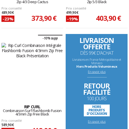
Zip 4/3 Deep Cactus
Zip 5/3 Black
Prix conseillé
Prix conseillé
489,90 €
499,90 €
373,90 €
403,90 €
-23%
-19%
LIVRAISON
-10% supp
OFFERTE
DÈS 99€ D'ACHAT
Livraisons en France Métropolitaine et
Monaco
Hors Produits Volumineux
En savoir plus
--------------------------------------------------------------------
RETOUR
FACILITÉ
100 JOURS
RIP CURL
HORS
PRODUITS
Combinaison Surf Flashbomb Fusion
D'OCCASION
4/3mm Zip Free Black
Prix conseillé
En savoir plus
589,90 €