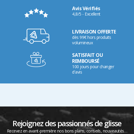
Avis Vérifiés
4,8/5 - Excellent
LIVRAISON OFFERTE
dès 99€ hors produits
volumineux
SATISFAIT OU
REMBOURSÉ
100 jours pour changer
d'avis
Rejoignez des passionnés de glisse
Recevez en avant-première nos bons plans, conseils, nouveautés…