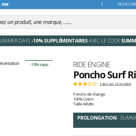
s 99€
NOUS CONT
SUMMER DAYS
-10% SUPPLÉMENTAIRES
AVEC LE CODE
SUMM
Marque
RIDE ENGINE
-10% supp
Poncho Surf Ri
Les
1 avis sur ce produit
Note
avis
:
Poncho de change
clients
3
100% Coton
sur
Taille Adulte
5
PROLONGATION
- SUMM