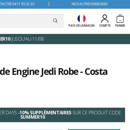
ACTER 04 11 93 22 30
NOS AUTRES ENSEIGNES
PAYS DE LIVRAISON
COMPTE
PANIER
ER10
JUSQU'AU 11/08
de Engine Jedi Robe - Costa
ER DAYS
-10% SUPPLÉMENTAIRES
SUR CE PRODUIT CODE
SUMMER10