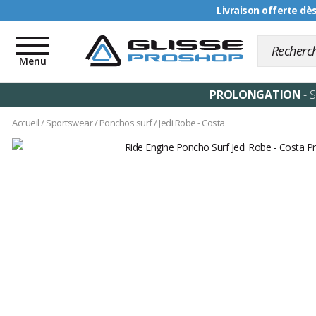
Livraison offerte dè
Toggle
navigation
Menu
PROLONGATION
- 
Accueil
/
Sportswear
/
Ponchos surf
/
Jedi Robe - Costa