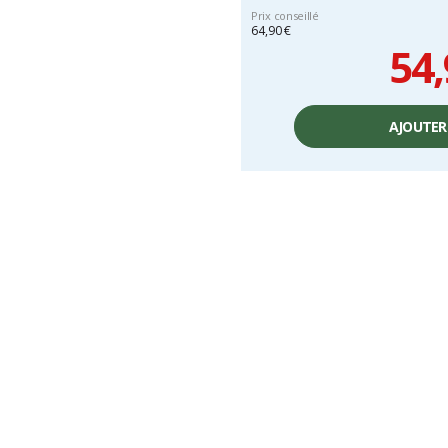
Prix conseillé
64,90 €
54,
Prix
unitaire,
AJOUTER
hors
frais