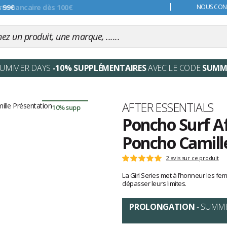
s 99€
NOUS CONT
SUMMER DAYS
-10% SUPPLÉMENTAIRES
AVEC LE CODE
SUMM
Marque
AFTER ESSENTIALS
-10% supp
Poncho Surf Af
Poncho Camill
Les
2 avis sur ce produit
Note
avis
:
La Girl Series met à l’honneur les 
clients
5
dépasser leurs limites.
sur
5
PROLONGATION
- SUMM