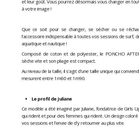
et leur goût. Vous pourrez désormais vous changer en tout
à votre image !
Que ce soit pour se changer, se sécher ou se réch
l’accessoire indispensable à toutes vos sessions de surf, d
aquatique et nautique !
Composé de coton et de polyester, le PONCHO AFTER 
sèche vite et son pliage est compact.
Au niveau de la taille, il s'agit d'une taille unique qui conv
mesurent entre 1m60 et 1m90.
Le profil de Juliane
Ce modèle a été imaginé par Juliane, fondatrice de Girls U
qui rident et pour des femmes qui rident. Un design coloré
vos sessions et l’envie de d’y retourner au plus vite.