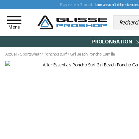
Livraison offerte dè
Toggle
navigation
Menu
PROLONGATION
- 
Accueil
/
Sportswear
/
Ponchos surf
/
Girl Beach Poncho Camille