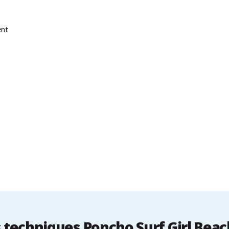
ent
techniques Poncho Surf Girl Bea