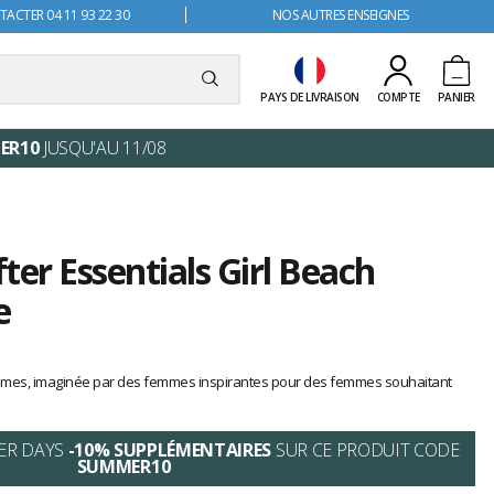
ACTER 04 11 93 22 30
NOS AUTRES ENSEIGNES
PAYS DE LIVRAISON
COMPTE
PANIER
ER10
JUSQU'AU 11/08
ter Essentials Girl Beach
e
femmes, imaginée par des femmes inspirantes pour des femmes souhaitant
ER DAYS
-10% SUPPLÉMENTAIRES
SUR CE PRODUIT CODE
SUMMER10