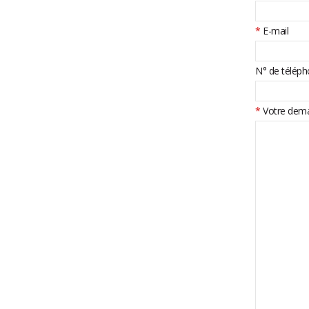
*
E-mail
N° de télép
*
Votre dem