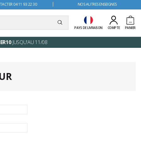
ACTER 04 11 93 22 30
NOS AUTRES ENSEIGNES
PAYS DE LIVRAISON
COMPTE
PANIER
ER10
JUSQU'AU 11/08
UR