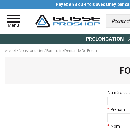
Payez en 3 ou 4 fois avec Oney par ca
Livraison offerte dè
Toggle
navigation
Menu
PROLONGATION
- 
Accueil
/
Nous contacter
/
Formulaire Demande De Retour
F
Numéro de
*
Prénom
*
Nom