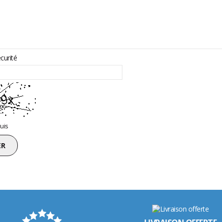
curité
uis
ER