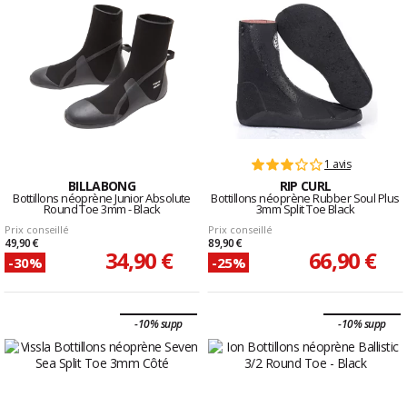
1 avis
BILLABONG
RIP CURL
Bottillons néoprène Junior Absolute
Bottillons néoprène Rubber Soul Plus
Round Toe 3mm - Black
3mm Split Toe Black
Prix conseillé
Prix conseillé
49,90 €
89,90 €
34,90 €
66,90 €
-30%
-25%
-10% supp
-10% supp