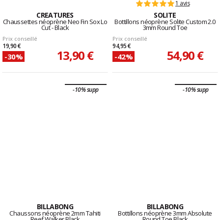
1 avis
CREATURES
SOLITE
Chaussettes néoprène Neo Fin Sox Lo
Bottillons néoprène Solite Custom 2.0
Cut - Black
3mm Round Toe
Prix conseillé
Prix conseillé
19,90 €
94,95 €
13,90 €
54,90 €
-30%
-42%
-10% supp
-10% supp
BILLABONG
BILLABONG
Chaussons néoprène 2mm Tahiti
Bottillons néoprène 3mm Absolute
Reef Walker Black
Round Toe Black