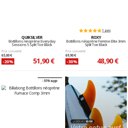
1 avis
QUIKSILVER
ROXY
Bottillons néoprène Everyday
Bottillons néoprène Femme Elite 3mm
Sessions 5 Split Toe Black
Split Toe Black
Prix conseillé
Prix conseillé
65,00 €
69,90 €
51,90 €
48,90 €
-20%
-30%
-10% supp