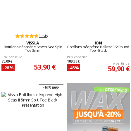
1 avis
VISSLA
ION
Bottillons néoprène Seven Sea Split
Bottillons néoprène Ballistic 3/2 Round
Toe 3mm
Toe - Black
Prix conseillé
Prix conseillé
75,00 €
109,99 €
À partir de
53,90 €
59,90 €
-28%
-45%
-10% supp