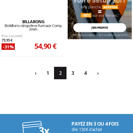
BILLABONG
Bottillons néoprène Furnace Comp
3mm
Prix conseillé
79,95 €
54,90 €
-31%
‹
1
2
3
4
›
PAYEZ EN 3 OU 4 FOIS
dès 150€ d'achat