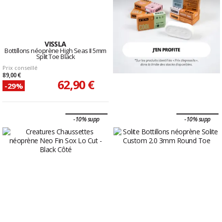
VISSLA
Bottillons néoprène High Seas II 5mm
Split Toe Black
Prix conseillé
89,00 €
62,90 €
-29%
-10% supp
-10% supp