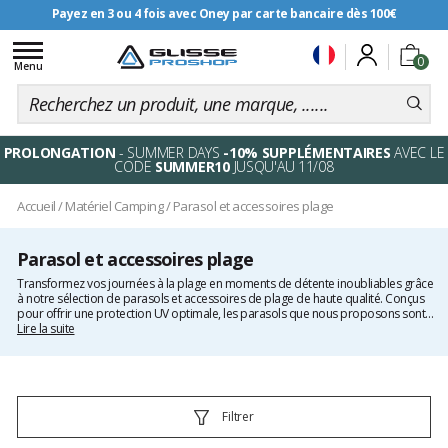
Payez en 3 ou 4 fois avec Oney par carte bancaire dès 100€
Livraison offerte dès 99€
Toggle
0
navigation
Menu
PROLONGATION
- SUMMER DAYS
-10% SUPPLÉMENTAIRES
AVEC LE
CODE
SUMMER10
JUSQU'AU 11/08
Accueil
/
Matériel Camping
/
Parasol et accessoires plage
Parasol et accessoires plage
Transformez vos journées à la plage en moments de détente inoubliables grâce
à notre sélection de parasols et accessoires de plage de haute qualité. Conçus
pour offrir une protection UV optimale, les parasols que nous proposons sont
légers, faciles à installer et parfaits pour toute la famille. Profitez d'une tranquillité
Lire la suite
d'esprit totale avec des équipements robustes et durables, spécialement pensés
pour résister aux conditions extérieures. Pour compléter votre expérience,
découvrez également nos
glacières de plage
performantes pour garder vos
boissons et aliments au frais, ainsi que nos
gourdes et thermos
qui
maintiennent vos boissons à la température idéale tout au long de la journée.
Filtrer