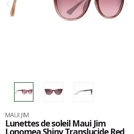
Marque
MAUI JIM
Lunettes de soleil Maui Jim
Lonomea Shiny Translucide Red