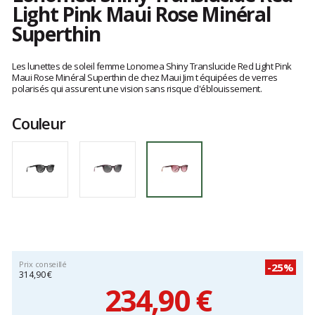
Light Pink Maui Rose Minéral
Superthin
Les
avis
Les lunettes de soleil femme Lonomea Shiny Translucide Red Light Pink
clients
Maui Rose Minéral Superthin de chez Maui Jim t équipées de verres
polarisés qui assurent une vision sans risque d'éblouissement.
Couleur
Prix conseillé
-25%
314,90 €
234,90 €