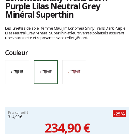
Purple Lilas Neutral Grey
Minéral Superthin
Les
avis
Les lunettes de soleil femme Maui Jim Lonomea Shiny Trans Dark Purple
clients
Lilas Neutral Grey Minéral SuperThin et leurs verres polarisés assurent
une vision nette et reposante, sans reflet gênant.
Couleur
Prix conseillé
-25%
314,90 €
234,90 €