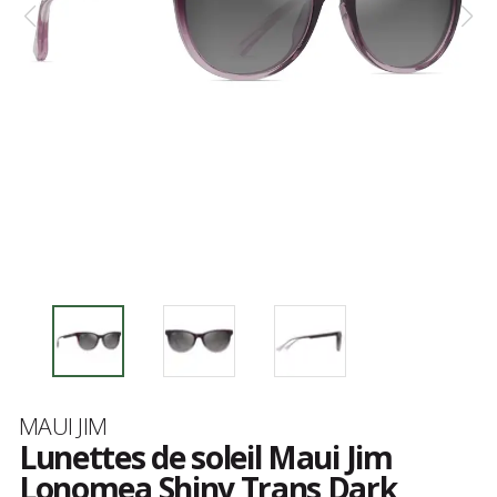
Marque
MAUI JIM
Lunettes de soleil Maui Jim
Lonomea Shiny Trans Dark