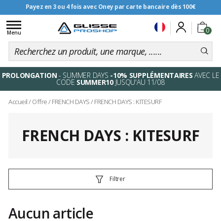
Payez en 3 ou 4 fois avec Oney par carte bancaire dès 100€
Livraison offerte dès 99€
Toggle
0
navigation
Menu
PROLONGATION
- SUMMER DAYS
-10% SUPPLÉMENTAIRES
AVEC LE
CODE
SUMMER10
JUSQU'AU 11/08
Accueil
/
Offre
/
FRENCH DAYS
/
FRENCH DAYS : KITESURF
FRENCH DAYS : KITESURF
Filtrer
Aucun article