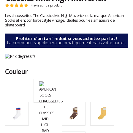
Les
4 avis sur ce produit
Note
avis
:
Les chaussettes The Classics Mid High Maverick de la marque American
clients
5
Socks allient confort et style vintage, idéales pour les amateurs de
sur
skateboard.
5
Profitez d'un tarif réduit si vous achetez par lot !
La promotion s'appliquera automatiquement dans votre panier.
Couleur