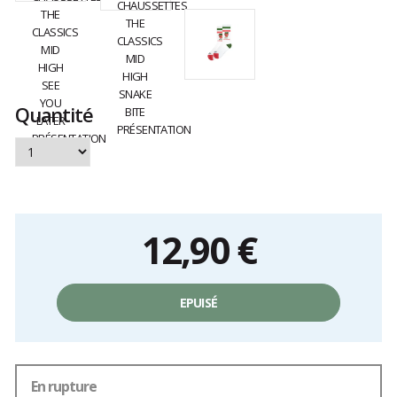
Quantité
12,90 €
Prix
unitaire,
EPUISÉ
hors
frais
En rupture