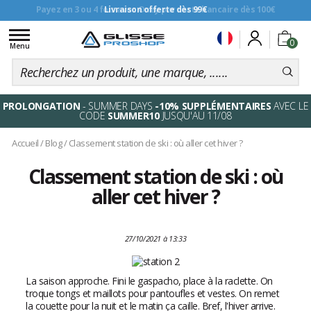
Livraison offerte dès 99€
Toggle
0
navigation
Menu
PROLONGATION
- SUMMER DAYS
-10% SUPPLÉMENTAIRES
AVEC LE
CODE
SUMMER10
JUSQU'AU 11/08
Accueil
/
Blog
/
Classement station de ski : où aller cet hiver ?
Classement station de ski : où
aller cet hiver ?
27/10/2021 à 13:33
La saison approche. Fini le gaspacho, place à la raclette. On
troque tongs et maillots pour pantoufles et vestes. On remet
la couette pour la nuit et le matin ça caille. Bref, l'hiver arrive.