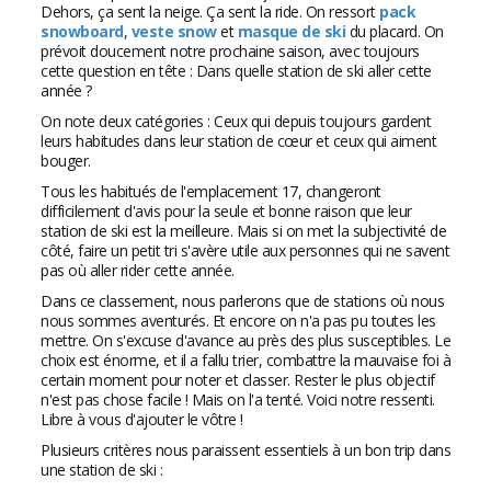
Dehors, ça sent la neige. Ça sent la ride. On ressort
pack
snowboard
,
veste snow
et
masque de ski
du placard. On
prévoit doucement notre prochaine saison, avec toujours
cette question en tête : Dans quelle station de ski aller cette
année ?
On note deux catégories : Ceux qui depuis toujours gardent
leurs habitudes dans leur station de cœur et ceux qui aiment
bouger.
Tous les habitués de l'emplacement 17, changeront
difficilement d'avis pour la seule et bonne raison que leur
station de ski est la meilleure. Mais si on met la subjectivité de
côté, faire un petit tri s'avère utile aux personnes qui ne savent
pas où aller rider cette année.
Dans ce classement, nous parlerons que de stations où nous
nous sommes aventurés. Et encore on n'a pas pu toutes les
mettre. On s'excuse d'avance au près des plus susceptibles. Le
choix est énorme, et il a fallu trier, combattre la mauvaise foi à
certain moment pour noter et classer. Rester le plus objectif
n'est pas chose facile ! Mais on l'a tenté. Voici notre ressenti.
Libre à vous d'ajouter le vôtre !
Plusieurs critères nous paraissent essentiels à un bon trip dans
une station de ski :