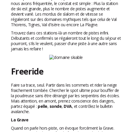
nous avons fréquentée, le constat est simple : Plus la station
de ski est grande, plus le nombre de pistes augmente et
devient varié. Les mordus de slalom et de vitesse se
régaleront sur des domaines mythiques tels que celui de Val
Thorens, Tignes, Val d'Isère ou encore La Plagne.
Trouvez dans ces stations-là un nombre de pistes infini.
Débutants et confirmés se régaleront tout le long du séjour et
pourront, s'ils le veulent, passer d'une piste à une autre sans
jamais les refaire !
Freeride
Faire sa trace, seul. Partir dans les sommets et rider la neige
fraichement tombée. Chercher le spot ultime pour bouffer de
la poudreuse sans être dérangé par les serpentins des écoles.
Mais attention, en amont, prenez conscience des dangers,
partez équipé :
pelle
,
sonde
,
DVA
, et contrôlez le bulletin
avalanche.
La Grave
Quand on parle hors-piste, on évoque forcément la Grave.