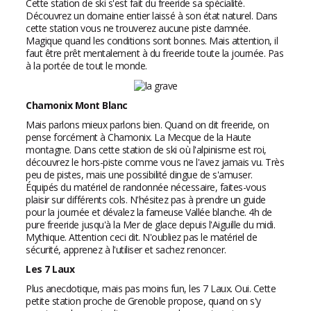
Cette station de ski s'est fait du freeride sa spécialité.
Découvrez un domaine entier laissé à son état naturel. Dans
cette station vous ne trouverez aucune piste damnée.
Magique quand les conditions sont bonnes. Mais attention, il
faut être prêt mentalement à du freeride toute la journée. Pas
à la portée de tout le monde.
Chamonix Mont Blanc
Mais parlons mieux parlons bien. Quand on dit freeride, on
pense forcément à Chamonix. La Mecque de la Haute
montagne. Dans cette station de ski où l'alpinisme est roi,
découvrez le hors-piste comme vous ne l'avez jamais vu. Très
peu de pistes, mais une possibilité dingue de s'amuser.
Équipés du matériel de randonnée nécessaire, faites-vous
plaisir sur différents cols. N'hésitez pas à prendre un guide
pour la journée et dévalez la fameuse Vallée blanche. 4h de
pure freeride jusqu'à la Mer de glace depuis l'Aiguille du midi.
Mythique. Attention ceci dit. N'oubliez pas le matériel de
sécurité, apprenez à l'utiliser et sachez renoncer.
Les 7 Laux
Plus anecdotique, mais pas moins fun, les 7 Laux. Oui. Cette
petite station proche de Grenoble propose, quand on s'y