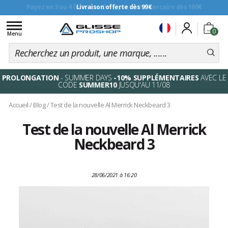
Livraison offerte dès 99€
Toggle
0
navigation
Menu
PROLONGATION
- SUMMER DAYS
-10% SUPPLÉMENTAIRES
AVEC LE
CODE
SUMMER10
JUSQU'AU 11/08
Accueil
/
Blog
/
Test de la nouvelle Al Merrick Neckbeard 3
Test de la nouvelle Al Merrick
Neckbeard 3
28/06/2021 à 16:20