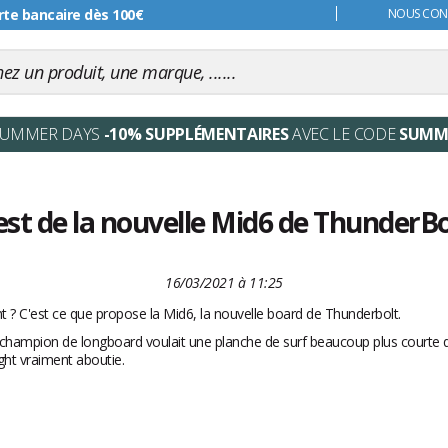
rte bancaire dès 100€
s 99€
NOUS CONT
SUMMER DAYS
-10% SUPPLÉMENTAIRES
AVEC LE CODE
SUMM
est de la nouvelle Mid6 de ThunderBo
16/03/2021 à 11:25
 ? C'est ce que propose la Mid6, la nouvelle board de Thunderbolt.
Ce champion de longboard voulait une
planche de surf
beaucoup plus courte 
ght vraiment aboutie.