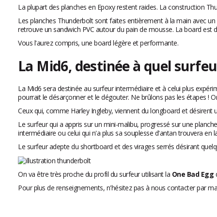
La plupart des planches en Epoxy restent raides. La construction Thun
Les planches Thunderbolt sont faites entièrement à la main avec un 
retrouve un sandwich PVC autour du pain de mousse. La board est do
Vous l'aurez compris, une board légère et performante.
La Mid6, destinée à quel surfeu
La Mid6 sera destinée au surfeur intermédiaire et à celui plus expéri
pourrait le désarçonner et le dégouter. Ne brûlons pas les étapes ! On 
Ceux qui, comme Harley Ingleby, viennent du longboard et désirent une
Le surfeur qui a appris sur un mini-malibu, progressé sur une planch
intermédiaire ou celui qui n'a plus sa souplesse d'antan trouvera en 
Le surfeur adepte du shortboard et des virages serrés désirant quelqu
On va être très proche du profil du surfeur utilisant la
One Bad Egg
d
Pour plus de renseignements, n'hésitez pas à nous contacter par mail