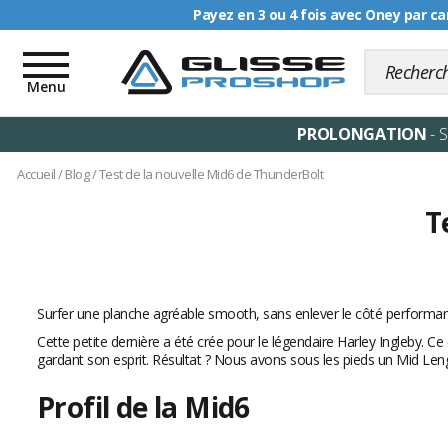
Payez en 3 ou 4 fois avec Oney par ca
Livraison offerte dè
Toggle
navigation
Menu
PROLONGATION
- 
Accueil
/
Blog
/
Test de la nouvelle Mid6 de ThunderBolt
T
Surfer une planche agréable smooth, sans enlever le côté performant
Cette petite dernière a été crée pour le légendaire Harley Ingleby. 
gardant son esprit. Résultat ? Nous avons sous les pieds un Mid Len
Profil de la Mid6