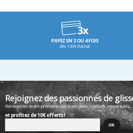
PAYEZ EN 3 OU 4 FOIS
dès 150€ d'achat
Rejoignez des passionnés de gliss
Recevez en avant-première nos bons plans, conseils, nouveautés
et profitez de 10€ offerts !