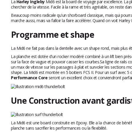
La
Harley Ingleby
Mid6 est la board de voyage par excellence. La pl
chercher de la vitesse. Facile à la rame et très agréable, on reste d
Beaucoup moins radicale qu'un shorboard classique, mais qui pourra 
marche aussi, mais va falloir la faire accélérer. Quand on voit Harley I
Programme et shape
La Mid6 ne fait pas dans la dentelle avec un shape rond, mais plus ét
La planche est dotée d'un rocker modéré combiné à un lift bien prése
sur la face de vague et pouvoir casser les courbes.Sa ligne de rails c
un max de vitesse sur les passages à plat et survoler les sections mol
shape. La Mid6 est montée en 5 boitiers FCS II. Pour un surf avec 5 
Performance Core
seront un excellent choix et conviendront par
Une Construction avant gardist
La Mid6 est une board construite en Epoxy. Elle a la chance de bénéfi
planche sans sacrifier les performances ou la flexibilité.