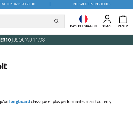
ACTER 04 11 93 22 30
NOS AUTRES ENSEIGNES
PAYS DE LIVRAISON
COMPTE
PANIER
ER10
JUSQU'AU 11/08
lt
qu'un
longboard
classique et plus performante, mais tout en y