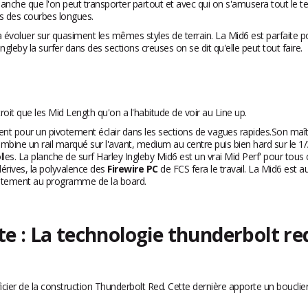
anche que l'on peut transporter partout et avec qui on s'amusera tout le te
ans des courbes longues.
évoluer sur quasiment les mêmes styles de terrain. La Mid6 est parfaite p
ngleby la surfer dans des sections creuses on se dit qu'elle peut tout faire.
roit que les Mid Length qu'on a l'habitude de voir au Line up.
nt pour un pivotement éclair dans les sections de vagues rapides.Son maîtr
ombine un rail marqué sur l'avant, medium au centre puis bien hard sur le 1/
les. La planche de surf Harley Ingleby Mid6 est un vrai Mid Perf' pour tous 
dérives, la polyvalence des
Firewire PC
de FCS fera le travail. La Mid6 est 
faitement au programme de la board.
e : La technologie thunderbolt re
cier de la construction Thunderbolt Red. Cette dernière apporte un bouclier 