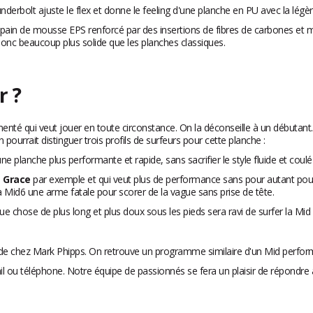
derbolt ajuste le flex et donne le feeling d'une planche en PU avec la légèr
pain de mousse EPS renforcé par des insertions de fibres de carbones et m
nc beaucoup plus solide que les planches classiques.
r ?
menté qui veut jouer en toute circonstance. On la déconseille à un débutant.
pourrait distinguer trois profils de surfeurs pour cette planche :
 planche plus performante et rapide, sans sacrifier le style fluide et coulé
e
Grace
par exemple et qui veut plus de performance sans pour autant pous
la Mid6 une arme fatale pour scorer de la vague sans prise de tête.
e chose de plus long et plus doux sous les pieds sera ravi de surfer la Mid 
e chez Mark Phipps. On retrouve un programme similaire d'un Mid perfor
 ou téléphone. Notre équipe de passionnés se fera un plaisir de répondre à